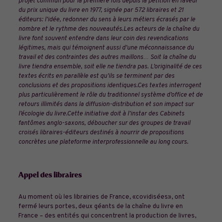
projet commun pour la première fois depuis la pétition en faveur
du prix unique du livre en 1977, signée par 572 libraires et 21
éditeurs: l’idée, redonner du sens à leurs métiers écrasés par le
nombre et le rythme des nouveautés.Les acteurs de la chaîne du
livre font souvent entendre dans leur coin des revendications
légitimes, mais qui témoignent aussi d’une méconnaissance du
travail et des contraintes des autres maillons… Soit la chaîne du
livre tiendra ensemble, soit elle ne tiendra pas. L’originalité de ces
textes écrits en parallèle est qu’ils se terminent par des
conclusions et des propositions identiques.Ces textes interrogent
plus particulièrement le rôle du traditionnel système d’office et de
retours illimités dans la diffusion-distribution et son impact sur
l’écologie du livre.Cette initiative doit à l’instar des Cabinets
fantômes anglo-saxons, déboucher sur des groupes de travail
croisés libraires-éditeurs destinés à nourrir de propositions
concrètes une plateforme interprofessionnelle au long cours.
Appel des libraires
Au moment où les librairies de France, «covidisées», ont
fermé leurs portes, deux géants de la chaîne du livre en
France – des entités qui concentrent la production de livres,