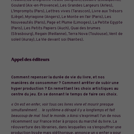
(Toulon), La Crognotte rieuse (Avignon), Escalire (Escalquens),
Goulard (Aix-en-Provence), Les Grandes Largeurs (Arles),
L’Impromptu (Pars), Lettres vives (Tarascon), Livre aux Trésors
(Liège), Myriagone (Angers), Le Monte en l’air (Paris), Les
Nouveautés (Paris), Page et Plume (Limoges), La Petite Egypte
(Paris), Les Petits Papiers (Auch), Quai des brumes
(Strasbourg), Regain (Reillanne), Terra Nova (Toulouse), Vent de
soleil (Auray), La Vie devant soi (Nantes).
Appel des éditeurs
Comment repenser la durée de vie du livre, et nos
manières de consommer ? Comment arrêter de subir une
hyper production ? En remettant les choix artistiques au
centre du jeu. En se donnant le temps de faire ces choix.
« On est en enfer, voir tous ces livres vivre et mourir presque
simultanément… le système a dérapé il y a longtemps et fait
beaucoup de mal tout le monde. »
Ainsi s’exprimait l’un de nous
récemment sur France Inter à propos du marché du livre. La
réouverture des librairies, dans lesquelles va s’engouffrer une
production lissée mais pléthorique, annonce un « enfer » pour