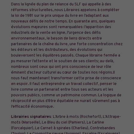
Dans la lignée du plan de relance du SLF qui appelle à des
réformes structurelles, nous Libraires appelons à compléter
la loi de 1981 sur le prix unique du livre en l’adaptant aux
nouveaux défis de notre temps. En quarante ans, quelques
évolutions majeures sont remarquables: l’apparition des
industriels de la vente en ligne, l’urgence des défis
environnementaux, le besoin de liens directs entre
partenaires de la chaîne du livre, une forte concentration chez
les éditeurs et les distributeurs, des évolutions qui
bouleversent les équilibres passés. Chaque librairie fermée a
pu mesurer l’attente et le soutien de ses clients; au-delà,
nombreux sont ceux qui ont pris conscience de leur rôle
éminent d’acteur culturel au cœur de toutes nos régions.Il
nous faut maintenant transformer cette prise de conscience
en espoir. Il faut entreprendre un travail collectif, penser le
livre comme un partenariat entre tous ses acteurs et les
pouvoirs publics, comme un patrimoine commun. La logique de
réciprocité en plus d’être équitable ne nuirait sûrement pas à
l’efficacité économique.
Librairies signataires:
L’Arbre à mots (Rochefort), L’Attrape-
mots (Marseille), Le Bleu du ciel (Pamiers), La Carline
(Forcalquier), Le Carnet à spirales (Charlieu), Contrebandes