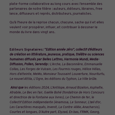
plate-forme collaborative au long cours avec l’ensemble des
partenaires de notre filière : auteurs, éditeurs, libraires, free
lance, diffuseurs et représ, distributeurs, journalistes.
Qu’à l’heure de la reprise chacun, chacune, sache qui il et elles
veulent voir prospérer, influer, et contribuer à dessiner le
monde du livre dans vingt ans.
Editeurs Signataires
: “Edition année zéro”, collectif d’éditeurs
de création en littérature, jeunesse, pratique, théâtre ou sciences
humaines diffusés par Belles Lettres, Harmonia Mundi, Media-
Diffusion, Pollen, Serendip :
L’Arche, La Baconnière, Emmanuelle
Collas, Les Forges de Vulcain, Les Fourmis rouges, Hélice Hélas,
Hors d’atteinte, MeMo, Monsieur Toussaint Louverture, Nouriturfu,
Le nouvel Attila, L’Ogre, les éditions du Typhon, La Ville brûle.
Ainsi que
les éditions 2024, L’Antilope, Arnaud Bizalion, Asphalte,
Atrabile, Le Bec en l’air, Gaëlle Bohé (fondatrice de Hors Concours
et directrice de la Fontaine aux livres), Le Chemin de fer, le
Collectif Edition indépendante (Anamosa, Le Sonneur, L’œil d’or,
Les Caractères masqués, Invenit, La Contre-Allée, Anacharsis),
Courtes et longues, D’Autre part, Elyzad, En bas, FRMK, Georg,