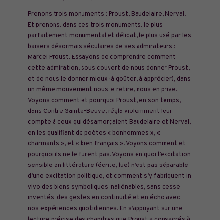
Prenons trois monuments : Proust, Baudelaire, Nerval.
Et prenons, dans ces trois monuments, le plus
parfaitement monumental et délicat, le plus usé par les
baisers désormais séculaires de ses admirateurs :
Marcel Proust. Essayons de comprendre comment
cette admiration, sous couvert de nous donner Proust,
et de nous le donner mieux (à goûter, à apprécier), dans
un même mouvement nous le retire, nous en prive.
Voyons comment et pourquoi Proust, en son temps,
dans Contre Sainte-Beuve, régla violemment
leur
compte à ceux qui désamorçaient Baudelaire et Nerval,
en les qualifiant de poètes « bonhommes », «
charmants », et « bien français ». Voyons comment et
pourquoi ils ne le furent pas. Voyons en quoi l’excitation
sensible en littérature (écrite, lue) n’est pas séparable
d’une excitation politique, et comment s’y fabriquent in
vivo des biens symboliques inaliénables, sans cesse
inventés, des gestes en continuité et en écho avec
nos expériences quotidiennes. En s’appuyant sur une
lecture précise des chapitres que Proust a consacrés à