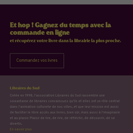
Et hop ! Gagnez du temps avec la
commande en ligne
et récupérez votre livre dans la librairie la plus proche.
Commandez vos livres
Libraires du Sud
Créée en 1998, l'association Libraires du Sud rassemble une
soixantaine de libraires convaincu.e.s qu’ils et elles ont un rôle central
dans l'animation culturelle de nos villes, et que leur mission est aussi
de faciliter le libre accès aux livres, bien sûr, mais aussi à l'imaginaire
et au plaisir. Plaisir de lire, de rire, de réfléchir, de découvrir, de se
divertir...
En savoir plus