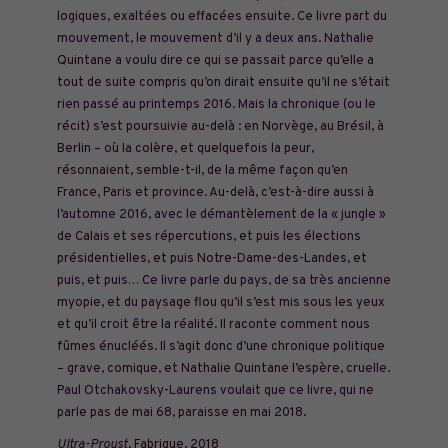
logiques, exaltées ou effacées ensuite. Ce livre part du
mouvement, le mouvement d’il y a deux ans. Nathalie
Quintane a voulu dire ce qui se passait parce qu’elle a
tout de suite compris qu’on dirait ensuite qu’il ne s’était
rien passé au printemps 2016. Mais la chronique (ou
le
récit) s’est poursuivie au-delà : en Norvège, au Brésil, à
Berlin – où la colère, et quelquefois la peur,
résonnaient, semble-t-il, de la même façon qu’en
France, Paris et province. Au-delà, c’est-à-dire aussi à
l’automne 2016, avec le démantèlement de la « jungle »
de Calais et ses répercutions, et puis les élections
présidentielles, et puis Notre-Dame-des-Landes, et
puis, et puis… Ce livre parle du pays, de sa très ancienne
myopie, et du paysage flou qu’il s’est mis sous les yeux
et qu’il croit être la réalité. Il raconte comment nous
fûmes énucléés. Il s’agit donc d’une chronique politique
– grave, comique, et Nathalie Quintane l’espère, cruelle.
Paul Otchakovsky-Laurens voulait que ce livre, qui ne
parle pas de mai 68, paraisse en mai 2018.
Ultra-Proust
, Fabrique, 2018