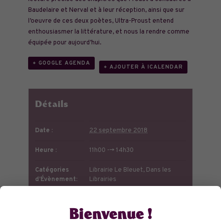
Baudelaire et Nerval et à leur réception, ainsi que sur
l’oeuvre de ces deux poètes, Ultra-Proust entend
enthousiasmer la littérature, et nous la rendre comme
équipée pour aujourd’hui.
+ GOOGLE AGENDA
+ AJOUTER À ICALENDAR
Détails
Date :
22 septembre 2018
Heure :
11h00 --> 14h30
Catégories
Librairie Le Bleuet
,
Dans les
d’Évènement:
Librairies
Lieu
Bienvenue !