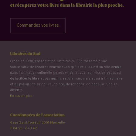
et récupérez votre livre dans la librairie la plus proche.
Commandez vos livres
Libraires du Sud
Créée en 1998, l'association Libraires du Sud rassemble une
soixantaine de libraires convaincu.e.s qu’ils et elles ont un rôle central
dans l'animation culturelle de nos villes, et que leur mission est aussi
de faciliter le libre accès aux livres, bien sûr, mais aussi à l'imaginaire
et au plaisir. Plaisir de lire, de rire, de réfléchir, de découvrir, de se
divertir...
En savoir plus
Coordonnées de l'association
4 rue Saint Ferréol 13001 Marseille
T. 04 96 12 43 42