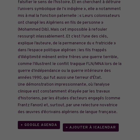
falsifier le sens de l’histoire. Et en cherchant à détruire
l’univers symbolique de l’« indigène », elle a notamment
mis à mal la fonction paternelle : « Leurs colonisateurs
ont changé les Algériens en fils de personne »
(Mohammed Dib). Mais cet impossible à refouler
ressurgit inlassablement. Et c’est l’une des clés,
explique l’auteure, de la permanence du « fratricide »
dans l’espace politique algérien : les fils frappés
d’illégitimité mènent entre frères une guerre terrible,
comme l’illustrent le conflit tragique FLN/MNA lors de la
guerre d’indépendance ou la guerre intérieure des
années 1990, qui fut aussi une terreur d’État.
Une démonstration impressionnante, où l’analyse
clinique est constamment étayée par les travaux
d’historiens, par les études d’acteurs engagés (comme
Frantz Fanon) et, surtout, par une relecture novatrice
des œuvres d’écrivains algériens de langue française.
+ GOOGLE AGENDA
+ AJOUTER À ICALENDAR