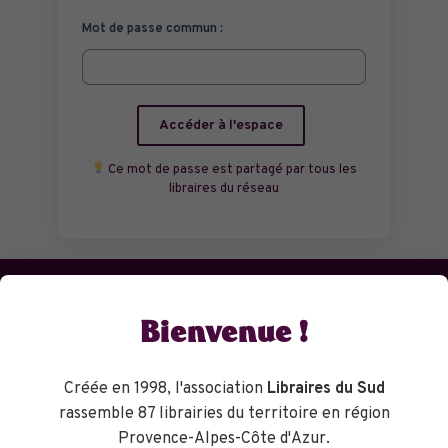
Mot de passe commun :
Accéder à l'espace
Ce mot de passe est partagé par tous les
libraires du réseau
Bienvenue !
Et hop ! Gagnez du temps avec la
commande en ligne
et récupérez votre livre dans la librairie la plus proche.
Créée en 1998, l'association
Libraires du Sud
rassemble 87 librairies du territoire en région
Provence-Alpes-Côte d'Azur.