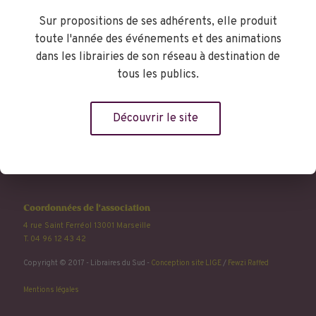
Commandez vos livres
Sur propositions de ses adhérents, elle produit
toute l'année des événements et des animations
dans les librairies de son réseau à destination de
Libraires du Sud
tous les publics.
Créée en 1998, l'association Libraires du Sud rassemble une
soixantaine de libraires convaincu.e.s qu’ils et elles ont un rôle central
dans l'animation culturelle de nos villes, et que leur mission est aussi
Découvrir le site
de faciliter le libre accès aux livres, bien sûr, mais aussi à l'imaginaire
et au plaisir. Plaisir de lire, de rire, de réfléchir, de découvrir, de se
divertir...
En savoir plus
Coordonnées de l'association
4 rue Saint Ferréol 13001 Marseille
T. 04 96 12 43 42
Copyright © 2017 - Libraires du Sud -
Conception site LIGE
/
Fewzi Raffed
Mentions légales