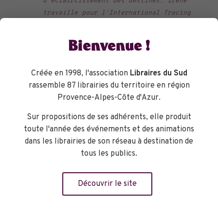
d'éclaircissement des destinés. Irène
travaille pour l'International Tracing
Service, elle a pour mission de
restituer, si cela est encore possible,
Bienvenue !
des objets retrouvés à la fin de la
guerre, dans les camps. Un médaillon,
Créée en 1998, l'association
Libraires du Sud
une peluche, un mouchoir brodé sont
rassemble 87 librairies du territoire en région
autant de traces, de signes des
Provence-Alpes-Côte d'Azur.
disparus, un lien à renouer avec les
survivants ou les descendants. L'autrice
Sur propositions de ses adhérents, elle produit
s'appuie sans aucun doute sur une
toute l'année des événements et des animations
importante documentation et tout est
dans les librairies de son réseau à destination de
subtil, délicat dans ces différentes
tous les publics.
enquêtes qui parfois peuvent ne pas
aboutir...
Découvrir le site
Librairie L'Attrape Mots