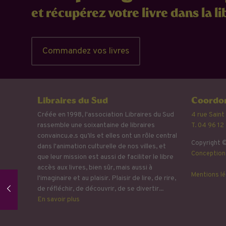
et récupérez votre livre dans la li
Commandez vos livres
Libraires du Sud
Coordon
Créée en 1998, l'association Libraires du Sud
4 rue Saint
rassemble une soixantaine de libraires
T. 04 96 12
convaincu.e.s qu’ils et elles ont un rôle central
Copyright ©
dans l'animation culturelle de nos villes, et
Conception 
que leur mission est aussi de faciliter le libre
accès aux livres, bien sûr, mais aussi à
Mentions lé
l'imaginaire et au plaisir. Plaisir de lire, de rire,
de réfléchir, de découvrir, de se divertir...
En savoir plus