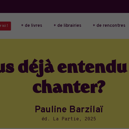
+ de livres
+ de librairies
+ de rencontres
ici !
s déjà entendu
chanter?
Pauline Barzilaï
éd. La Partie, 2025