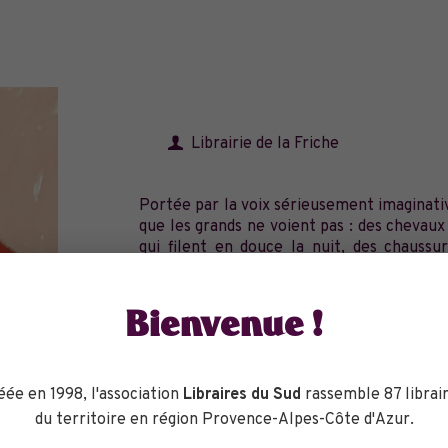
Librairie de la Friche
Portée par la voix sérieusement imaginativ
que les grands ne voient pas : des chevau
qui filent en douce la nuit, des chauss
pleine de charme, où le quotidien dérap
rêveurs.
Bienvenue !
Réserver
éée en 1998, l'association
Libraires du Sud
rassemble 87 librair
du territoire en région Provence-Alpes-Côte d'Azur.