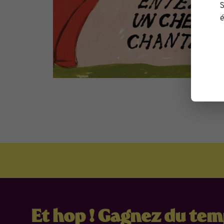
S
é
Et hop ! Gagnez du te