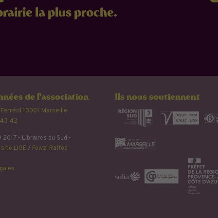
brairie la plus proche.
nées de l'association
Ils nous soutiennent
 Ferréol 13001 Marseille
 43 42
 2017 - Libraires du Sud -
site LIGE
/
Fewzi Raffed
gales