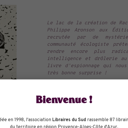
Le lac de la création de Rac
Philippe Aronson aux Éditi
recrutée par de mystérie
communauté écologiste prét
rendre encore plus radic
intelligence et drôlerie au
livre d'espionnage qui nou
très bonne surprise !
Librairie L'Attrape-Mots
Bienvenue !
Réserver
éée en 1998, l'association
Libraires du Sud
rassemble 87 librair
du territoire en région Provence-Alpes-Côte d'Azur.