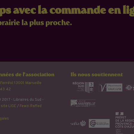
mps avec la commande en li
brairie la plus proche.
nées de l'association
Ils nous soutiennent
 Ferréol 13001 Marseille
 43 42
 2017 - Libraires du Sud -
site LIGE
/
Fewzi Raffed
gales