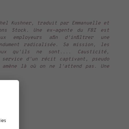
hel Kushner, traduit par Emmanuelle et
ons Stock. Une ex-agente du FBI est
ux employeurs afin d'infiltrer une
endument radicalisée. Sa mission, les
aux qu'ils ne sont.... Causticité,
 service d'un récit captivant, pseudo
s amène là où on ne l'attend pas. Une
ies