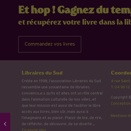
Et hop ! Gagnez du te
et récupérez votre livre dans la li
Commandez vos livres
Libraires du Sud
Coordon
Créée en 1998, l'association Libraires du Sud
4 rue Saint
rassemble une soixantaine de libraires
T. 04 96 12
convaincu.e.s qu’ils et elles ont un rôle central
Copyright ©
dans l'animation culturelle de nos villes, et
Conception 
que leur mission est aussi de faciliter le libre
accès aux livres, bien sûr, mais aussi à
Mentions lé
l'imaginaire et au plaisir. Plaisir de lire, de rire,
de réfléchir, de découvrir, de se divertir...
En savoir plus