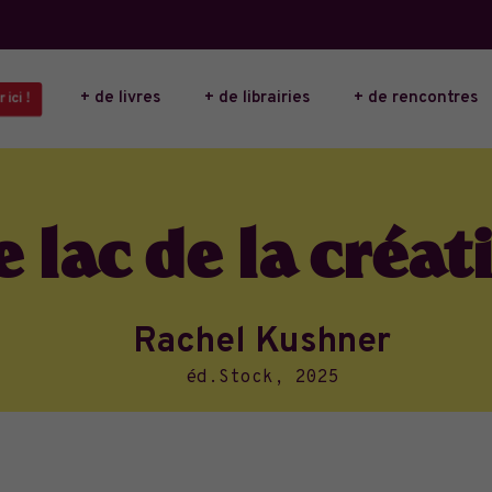
+ de livres
+ de librairies
+ de rencontres
ici !
e lac de la créat
Rachel Kushner
éd.Stock, 2025