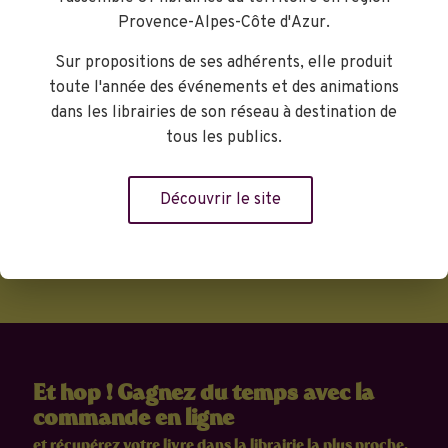
Provence-Alpes-Côte d'Azur.
Librairie Charlemagne
Sur propositions de ses adhérents, elle produit
toute l'année des événements et des animations
dans les librairies de son réseau à destination de
Réserver
tous les publics.
Découvrir le site
Et hop ! Gagnez du temps avec la
commande en ligne
et récupérez votre livre dans la librairie la plus proche.