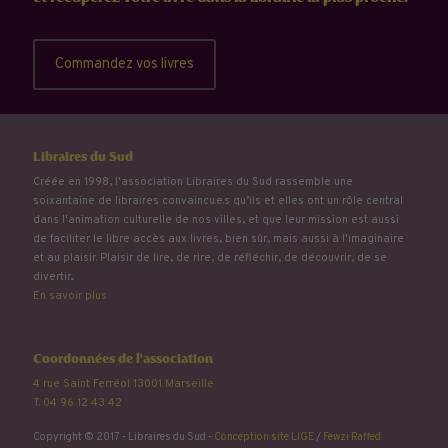
Commandez vos livres
Libraires du Sud
Créée en 1998, l'association Libraires du Sud rassemble une
soixantaine de libraires convaincu.e.s qu’ils et elles ont un rôle central
dans l'animation culturelle de nos villes, et que leur mission est aussi
de faciliter le libre accès aux livres, bien sûr, mais aussi à l'imaginaire
et au plaisir. Plaisir de lire, de rire, de réfléchir, de découvrir, de se
divertir...
En savoir plus
Coordonnées de l'association
4 rue Saint Ferréol 13001 Marseille
T. 04 96 12 43 42
Copyright © 2017 - Libraires du Sud -
Conception site LIGE
/
Fewzi Raffed