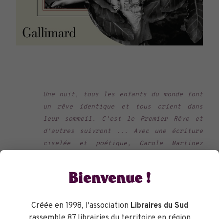
Une nuit, tous les enfants du monde font
un rêve identique et tous crient dans
leur sommeil. C'est le Premier Rêve et
d'autres suivront ... Avec une écriture
ciselée et poétique, Carole Martinez
nous raconte la réunion de trois êtres
face à ce mystère. Un roman sans pareil
Bienvenue !
traitant avec finesse des rapports
familiaux complexes, de tendresse,
Créée en 1998, l'association
Libraires du Sud
d'écologie et de la beauté de
rassemble 87 librairies du territoire en région
l'existence.