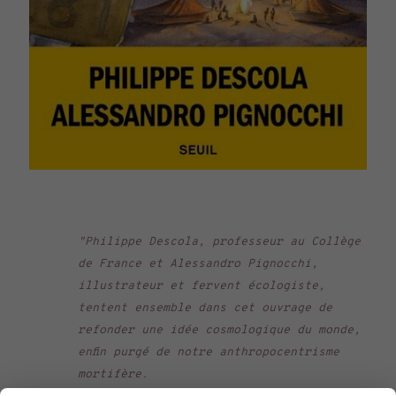
"Philippe Descola, professeur au Collège
de France et Alessandro Pignocchi,
illustrateur et fervent écologiste,
tentent ensemble dans cet ouvrage de
refonder une idée cosmologique du monde,
enfin purgé de notre anthropocentrisme
mortifère.