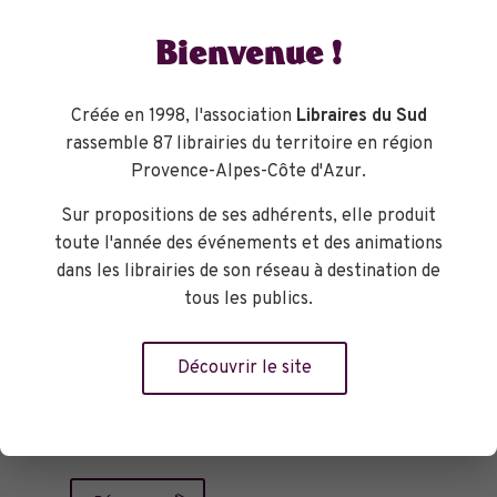
Le concept de Nature différenciée de
Bienvenue !
l'homme étant une construction de
l'Occident moderne, les auteurs nous
invitent à reconsidérer cette aberration
Créée en 1998, l'association
Libraires du Sud
en convoquant aussi bien des
rassemble 87 librairies du territoire en région
anthropophages que des anthropologues
Provence-Alpes-Côte d'Azur.
Jivaro. Car il faudra bien en convenir :
Pour arrêter de saccager la Nature il
Sur propositions de ses adhérents, elle produit
faudrait enfin intégrer que nous sommes,
toute l'année des événements et des animations
nous aussi, la Nature.
dans les librairies de son réseau à destination de
tous les publics.
Magnifiquement illustré et très
instructif, bravo !"
Découvrir le site
Librairie Goulard, Aurélia