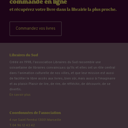
commande en ligne
et récupérez votre livre dans la librairie la plus proche.
Commandez vos livres
Libraires du Sud
Créée en 1998, l'association Libraires du Sud rassemble une
soixantaine de libraires convaincu.e.s qu’ils et elles ont un rôle central
dans l'animation culturelle de nos villes, et que leur mission est aussi
de faciliter le libre accès aux livres, bien sûr, mais aussi à l'imaginaire
et au plaisir. Plaisir de lire, de rire, de réfléchir, de découvrir, de se
divertir...
En savoir plus
Coordonnées de l'association
4 rue Saint Ferréol 13001 Marseille
T. 04 96 12 43 42