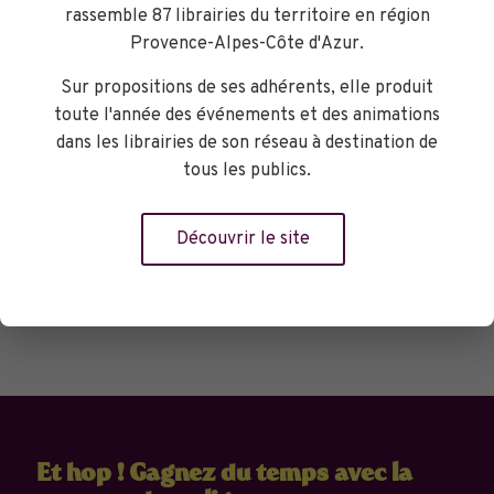
une hors la loi.
rassemble 87 librairies du territoire en région
Provence-Alpes-Côte d'Azur.
Un western féministe aux côtés de femmes rejetées par
la société et d’une héroïne éprise de justice ainsi que
Sur propositions de ses adhérents, elle produit
d’une soif de connaître, comprendre et soigner les maux
des femmes pour qu’elles ne soient plus stigmatisées par
toute l'année des événements et des animations
l’ignorance et les superstitions ni réduites uniquement à
dans les librairies de son réseau à destination de
leurs ventres inféconds."
tous les publics.
Découvrir le site
Réserver
Et hop ! Gagnez du temps avec la