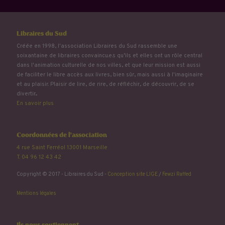
Libraires du Sud
Créée en 1998, l'association Libraires du Sud rassemble une
soixantaine de libraires convaincu.e.s qu’ils et elles ont un rôle central
dans l'animation culturelle de nos villes, et que leur mission est aussi
de faciliter le libre accès aux livres, bien sûr, mais aussi à l'imaginaire
et au plaisir. Plaisir de lire, de rire, de réfléchir, de découvrir, de se
divertir...
En savoir plus
Coordonnées de l'association
4 rue Saint Ferréol 13001 Marseille
T. 04 96 12 43 42
Copyright © 2017 - Libraires du Sud -
Conception site LIGE
/
Fewzi Raffed
Mentions légales