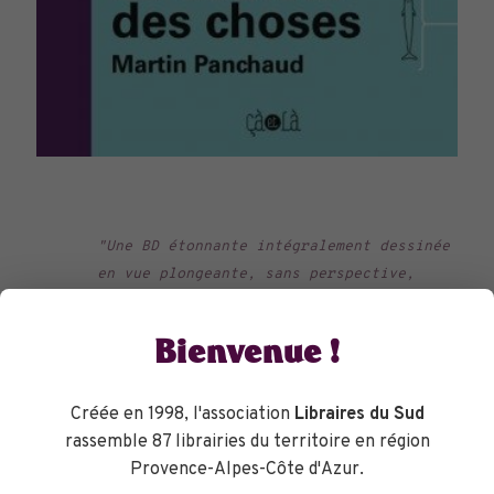
"Une BD étonnante intégralement dessinée
en vue plongeante, sans perspective,
avec les personnages en forme de cercles
!
Bienvenue !
Une histoire touchante qui parle d'un
jeune homme dont le destin va
Créée en 1998, l'association
Libraires du Sud
soudainement basculer.
rassemble 87 librairies du territoire en région
Un joli cadeau."
Provence-Alpes-Côte d'Azur.