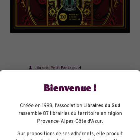
Librairie Petit Pantagruel
Bienvenue !
Et si la mémoire devenait une arme ? Dans un pays
dévasté par la guerre, les souvenirs se vendent au marché
noir et font l'objet de sombres machinations... Un roman
intense et palpitant sur la réécriture de l'Histoire et ses
Créée en 1998, l'association
Libraires du Sud
dangers.
rassemble 87 librairies du territoire en région
Provence-Alpes-Côte d'Azur.
Réserver votre livre
Sur propositions de ses adhérents, elle produit