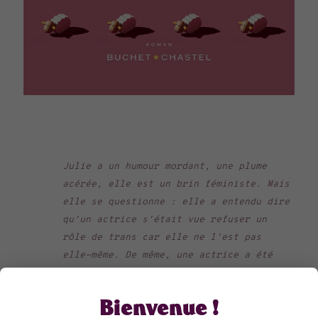
Julie a un humour mordant, une plume
acérée, elle est un brin féministe. Mais
elle se questionne : elle a entendu dire
qu'un actrice s'était vue refuser un
rôle de trans car elle ne l'est pas
elle-même. De même, une actrice a été
accusée de récupération culturelle car
elle avait écrit sur l'exil des
Bienvenue !
mexicains alors qu'elle n'est même pas