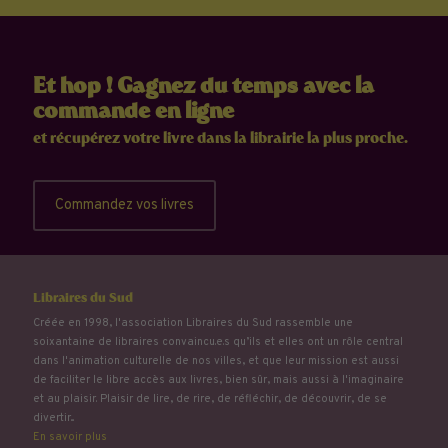
Et hop ! Gagnez du temps avec la
commande en ligne
et récupérez votre livre dans la librairie la plus proche.
Commandez vos livres
Libraires du Sud
Créée en 1998, l'association Libraires du Sud rassemble une
soixantaine de libraires convaincu.e.s qu’ils et elles ont un rôle central
dans l'animation culturelle de nos villes, et que leur mission est aussi
de faciliter le libre accès aux livres, bien sûr, mais aussi à l'imaginaire
et au plaisir. Plaisir de lire, de rire, de réfléchir, de découvrir, de se
divertir...
En savoir plus