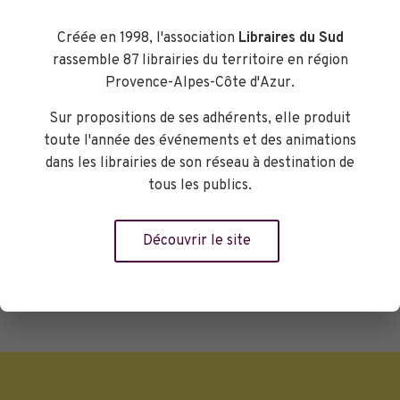
d'origine latine. Alors Julie se demande
si elle a le droit d'écrire, étant elle-
Créée en 1998, l'association
Libraires du Sud
même tétraplégique ... Entre la fable
rassemble 87 librairies du territoire en région
philosophique et le billet d'humeur.
Provence-Alpes-Côte d'Azur.
Manon Tezier, libraire Charlemagne La
Sur propositions de ses adhérents, elle produit
Valette
toute l'année des événements et des animations
Librairie Charlemagne Fréjus
dans les librairies de son réseau à destination de
tous les publics.
Réserver
Découvrir le site