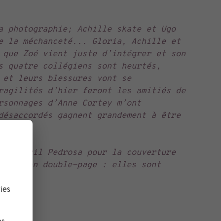
a photographie; Achille skate et Ugo
e la méchanceté... Gloria, Achille et
 que Zoé vient juste d’intégrer et son
s quatre collégiens sont heurtés,
 et leurs blessures vont se
ragilités d’hier feront les amitiés de
rsonnages d’Anne Cortey m’ont
désaccordés gagnent grandement à être
 de Cyril Pedrosa pour la couverture
eures en double-page : elles sont
ies