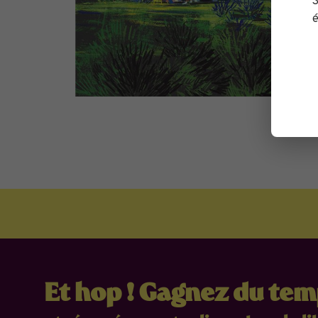
S
é
Et hop ! Gagnez du te