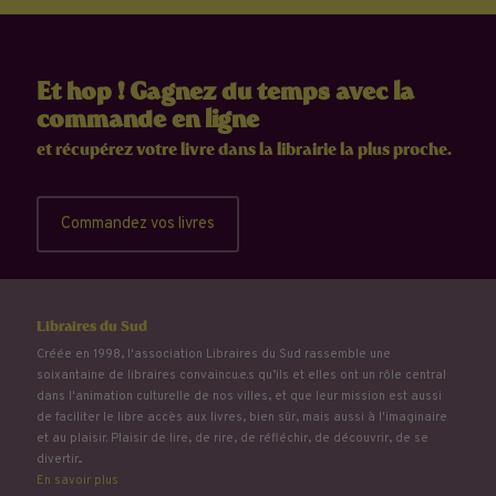
Et hop ! Gagnez du temps avec la
commande en ligne
et récupérez votre livre dans la librairie la plus proche.
Commandez vos livres
Libraires du Sud
Créée en 1998, l'association Libraires du Sud rassemble une
soixantaine de libraires convaincu.e.s qu’ils et elles ont un rôle central
dans l'animation culturelle de nos villes, et que leur mission est aussi
de faciliter le libre accès aux livres, bien sûr, mais aussi à l'imaginaire
et au plaisir. Plaisir de lire, de rire, de réfléchir, de découvrir, de se
divertir...
En savoir plus