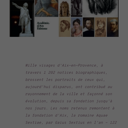
Mille visages d'Aix-en-Provence
, à
travers 1 202 notices biographiques,
brossent les portraits de ceux qui,
aujourd'hui disparus, ont contribué au
rayonnement de la ville et façonné son
évolution, depuis sa fondation jusqu'à
nos jours. Les noms retenus remontent à
la fondation d'Aix, la romaine Aquae
Sextiae, par Gaius Sextius en l'an - 122