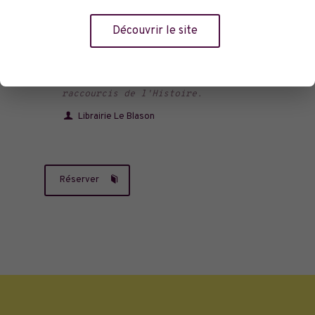
lexicographique de patronymes assemble
tous les particularismes qui forment
Découvrir le site
autant de pièces constitutives de
l'identité de la ville. Les notices
composent en quelque sorte des
raccourcis de l'Histoire.
Librairie Le Blason
Réserver