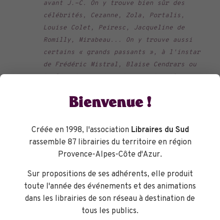
avant J.-C. On y trouve bien sûr des
célébrités, Cezanne, Zola, Portalis,
Louise Colet, Peiresc, Jacqueline de
Romilly, Mirabeau... On y trouve aussi
certains « grands passants », à l'instar
de Frédéric Mistral, Blaise Cendrars ou
Pauline Bonaparte princesse Borghèse,
pas vraiment aixois, mais qui ont marqué
Bienvenue !
par leur présence, même temporaire, la
ville et ses habitants. On y redécouvre
enfin de nombreuses personnalités
Créée en 1998, l'association
Libraires du Sud
oubliées qui ont, à un moment donné, été
rassemble 87 librairies du territoire en région
importantes pour leurs contemporains et
Provence-Alpes-Côte d'Azur.
pour Aix ; ce livre ravive leur
Sur propositions de ses adhérents, elle produit
souvenir.
Mille visages d'Aix-en-
toute l'année des événements et des animations
Provence
invite le lecteur à une
dans les librairies de son réseau à destination de
promenade-découverte à travers
tous les publics.
l'histoire de la ville. Cette mosaïque