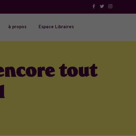
à propos
Espace Libraires
 encore tout
1