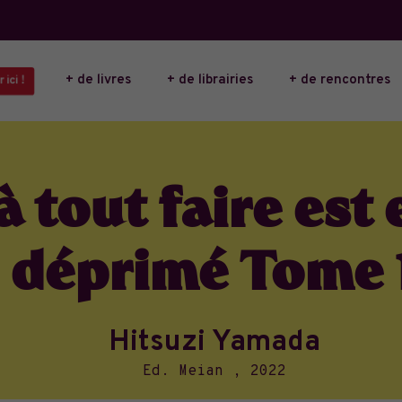
+ de livres
+ de librairies
+ de rencontres
ici !
 tout faire est
déprimé Tome 
Hitsuzi Yamada
Ed. Meian , 2022