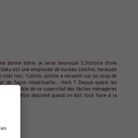
ne bonne bière, je serai heureuse !L'histoire d'une
!Saku est une employée de bureau sinistre, harassée
 chat noir, Yukichi, qu'elle a recueilli sur un coup de
ir de façon inhabituelle... Hein ? Depuis quand les
otidien paisible de ce superchat des tâches ménagères
 ne pas être déprimé quand on doit tout faire à la
ies