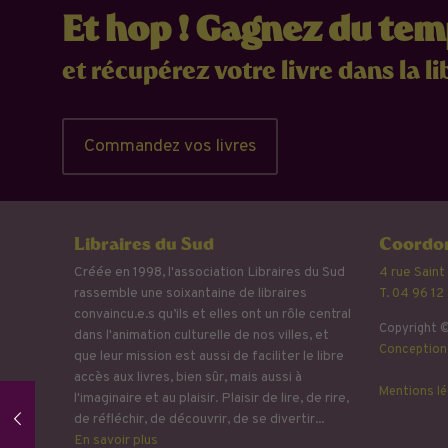
Et hop ! Gagnez du te
et récupérez votre livre dans la li
Commandez vos livres
Libraires du Sud
Coordon
Créée en 1998, l'association Libraires du Sud
4 rue Saint
rassemble une soixantaine de libraires
T. 04 96 12
convaincu.e.s qu’ils et elles ont un rôle central
Copyright ©
dans l'animation culturelle de nos villes, et
Conception 
que leur mission est aussi de faciliter le libre
accès aux livres, bien sûr, mais aussi à
Mentions lé
l'imaginaire et au plaisir. Plaisir de lire, de rire,
de réfléchir, de découvrir, de se divertir...
En savoir plus