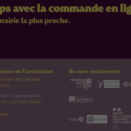
mps avec la commande en li
brairie la plus proche.
nées de l'association
Ils nous soutiennent
 Ferréol 13001 Marseille
 43 42
 2017 - Libraires du Sud -
site LIGE
/
Fewzi Raffed
gales