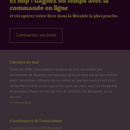
Et hop ! Gagnez du temps avec la
commande en ligne
et récupérez votre livre dans la librairie la plus proche.
Commandez vos livres
Libraires du Sud
Créée en 1998, l'association Libraires du Sud rassemble une
soixantaine de libraires convaincu.e.s qu’ils et elles ont un rôle central
dans l'animation culturelle de nos villes, et que leur mission est aussi
de faciliter le libre accès aux livres, bien sûr, mais aussi à l'imaginaire
et au plaisir. Plaisir de lire, de rire, de réfléchir, de découvrir, de se
divertir...
En savoir plus
Coordonnées de l'association
4 rue Saint Ferréol 13001 Marseille