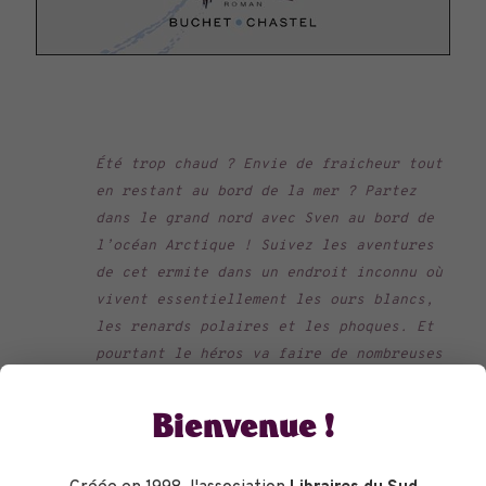
Été trop chaud ? Envie de fraicheur tout
en restant au bord de la mer ? Partez
dans le grand nord avec Sven au bord de
l’océan Arctique ! Suivez les aventures
de cet ermite dans un endroit inconnu où
vivent essentiellement les ours blancs,
les renards polaires et les phoques. Et
pourtant le héros va faire de nombreuses
rencontres au milieu de paysages
grandioses. Un livre sur la solitude,
Bienvenue !
l’acceptation de soi, la recherche d’un
idéal et sur l’amitié profonde et