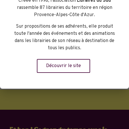
Créée en 1998, l'association
Libraires du Sud
authentique. Un premier roman qui
rassemble 87 librairies du territoire en région
remplira votre soif d’évasion. Coup de
Provence-Alpes-Côte d'Azur.
cœur de Bernard
Librairie Caractères Libres
Sur propositions de ses adhérents, elle produit
toute l'année des événements et des animations
dans les librairies de son réseau à destination de
tous les publics.
Réserver
Découvrir le site