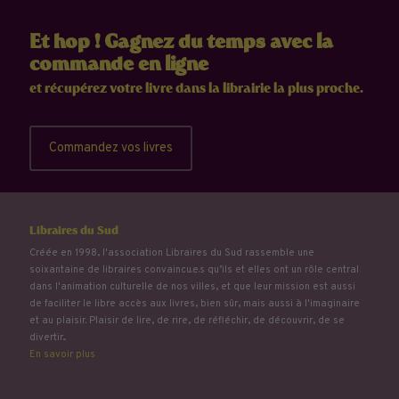
Et hop ! Gagnez du temps avec la
commande en ligne
et récupérez votre livre dans la librairie la plus proche.
Commandez vos livres
Libraires du Sud
Créée en 1998, l'association Libraires du Sud rassemble une
soixantaine de libraires convaincu.e.s qu’ils et elles ont un rôle central
dans l'animation culturelle de nos villes, et que leur mission est aussi
de faciliter le libre accès aux livres, bien sûr, mais aussi à l'imaginaire
et au plaisir. Plaisir de lire, de rire, de réfléchir, de découvrir, de se
divertir...
En savoir plus