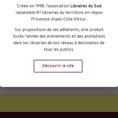
Créée en 1998, l'association
Libraires du Sud
autour pourra en profiter aussi wink...
rassemble 87 librairies du territoire en région
vive Polka et sa bonne humeur
Provence-Alpes-Côte d'Azur.
contagieuse! Gaëlle, la libraire
jeunesse
Sur propositions de ses adhérents, elle produit
Librairie Maupetit
toute l'année des événements et des animations
dans les librairies de son réseau à destination de
tous les publics.
Réserver
Découvrir le site