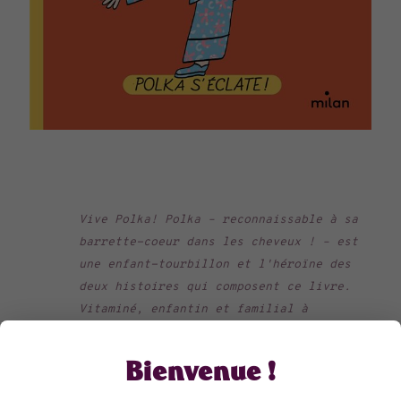
Vive Polka! Polka – reconnaissable à sa
barrette-coeur dans les cheveux ! – est
une enfant-tourbillon et l'héroïne des
deux histoires qui composent ce livre.
Vitaminé, enfantin et familial à
souhait, le 1er volume des aventures de
Polka se lit à voix haute dès 4-5 ans,
Bienvenue !
il se lit seul dès 6-7 et comme Polka
est trop-trop sympathique, tout le monde