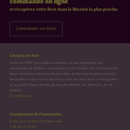
commande en ligne
et récupérez votre livre dans la librairie la plus proche.
Commandez vos livres
Libraires du Sud
Créée en 1998, l'association Libraires du Sud rassemble une
soixantaine de libraires convaincu.e.s qu’ils et elles ont un rôle central
dans l'animation culturelle de nos villes, et que leur mission est aussi
de faciliter le libre accès aux livres, bien sûr, mais aussi à l'imaginaire
et au plaisir. Plaisir de lire, de rire, de réfléchir, de découvrir, de se
divertir...
En savoir plus
Coordonnées de l'association
4 rue Saint Ferréol 13001 Marseille
T. 04 96 12 43 42