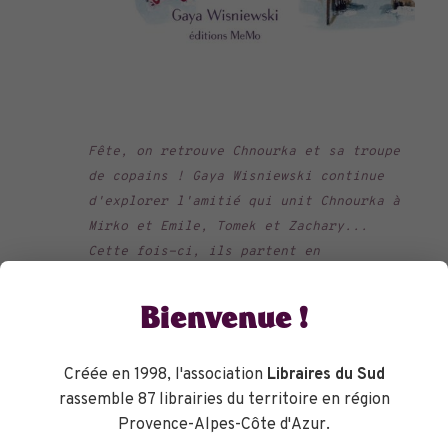
Fête, on retrouve Chnourka et sa troupe
de copains ! Gaya Wisniewski continue
d'explorer l'amitié qui unit Chnourka à
Mirko et Emile, Tomek et Zachary...
Cette fois-ci, ils partent en
exploration... "La petite troupe se mit
en route dans la nuit étoilée." Immense
Bienvenue !
coup de coeur pour le 3ème opus de cette
série des aventures de Chnourka !
Créée en 1998, l'association
Libraires du Sud
Librairie Maupetit
rassemble 87 librairies du territoire en région
Provence-Alpes-Côte d'Azur.