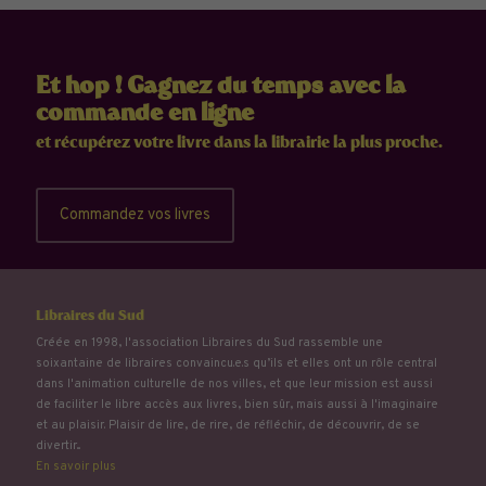
Et hop ! Gagnez du temps avec la
commande en ligne
et récupérez votre livre dans la librairie la plus proche.
Commandez vos livres
Libraires du Sud
Créée en 1998, l'association Libraires du Sud rassemble une
soixantaine de libraires convaincu.e.s qu’ils et elles ont un rôle central
dans l'animation culturelle de nos villes, et que leur mission est aussi
de faciliter le libre accès aux livres, bien sûr, mais aussi à l'imaginaire
et au plaisir. Plaisir de lire, de rire, de réfléchir, de découvrir, de se
divertir...
En savoir plus