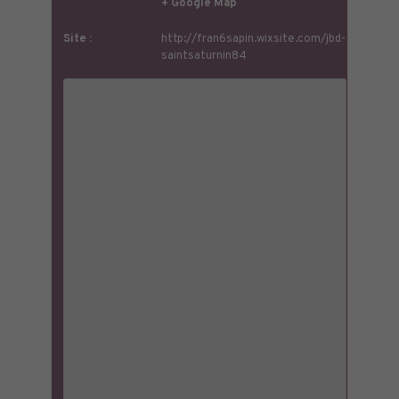
+ Google Map
Site :
http://fran6sapin.wixsite.com/jbd-
saintsaturnin84