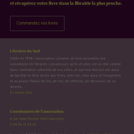
et récupérez votre livre dans la librairie la plus proche.
Commandez vos livres
Libraires du Sud
Créée en 1998, l'association Libraires du Sud rassemble une
soixantaine de libraires convaincu.e.s qu’ils et elles ont un rôle central
dans l'animation culturelle de nos villes, et que leur mission est aussi
de faciliter le libre accès aux livres, bien sûr, mais aussi à l'imaginaire
et au plaisir. Plaisir de lire, de rire, de réfléchir, de découvrir, de se
divertir...
En savoir plus
Coordonnées de l'association
4 rue Saint Ferréol 13001 Marseille
T. 04 96 12 43 42