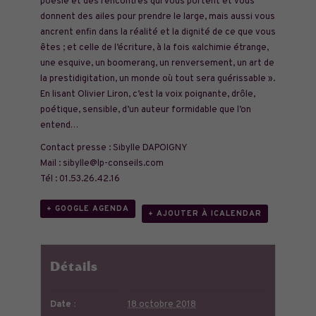
poésie et des rencontres qui vous portent et vous
donnent des ailes pour prendre le large, mais aussi vous
ancrent enfin dans la réalité et la dignité de ce que vous
êtes ; et celle de l’écriture, à la fois «alchimie étrange,
une esquive, un boomerang, un renversement, un art de
la prestidigitation, un monde où tout sera guérissable ».
En lisant Olivier Liron, c’est la voix poignante, drôle,
poétique, sensible, d’un auteur formidable que l’on
entend…
Contact presse : Sibylle DAPOIGNY
Mail : sibylle@lp-conseils.com
Tél : 01.53.26.42.16
+ GOOGLE AGENDA
+ AJOUTER À ICALENDAR
Détails
Date :
18 octobre 2018