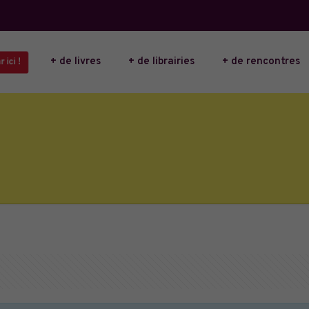
+ de livres
+ de librairies
+ de rencontres
 ici !