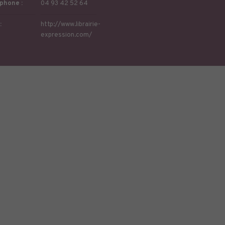
phone :
04 93 42 52 64
:
http://www.librairie-
expression.com/