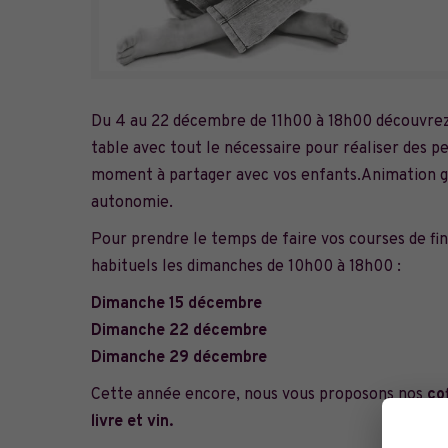
Du 4 au 22 décembre de 11h00 à 18h00 découvre
table avec tout le nécessaire pour réaliser des pe
moment à partager avec vos enfants.Animation gra
autonomie.
Pour prendre le temps de faire vos courses de fin 
habituels les dimanches de 10h00 à 18h00 :
Dimanche 15 décembre
Dimanche 22 décembre
Dimanche 29 décembre
Cette année encore, nous vous proposons nos
co
livre et vin.