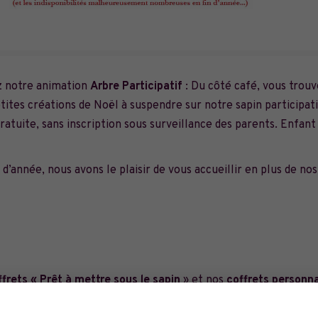
z notre animation
Arbre Participatif
: Du côté café, vous trou
tites créations de Noël à suspendre sur notre sapin participatif
tuite, sans inscription sous surveillance des parents. Enfant
d’année, nous avons le plaisir de vous accueillir en plus de nos
ffrets « Prêt à mettre sous le sapin
» et nos
coffrets personna