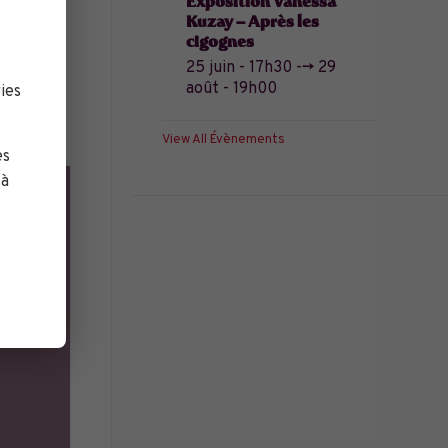
Exposition Vanessa
Kuzay – Après les
cigognes
25 juin - 17h30
-->
29
août - 19h00
ies
View All Évènements
es
 à