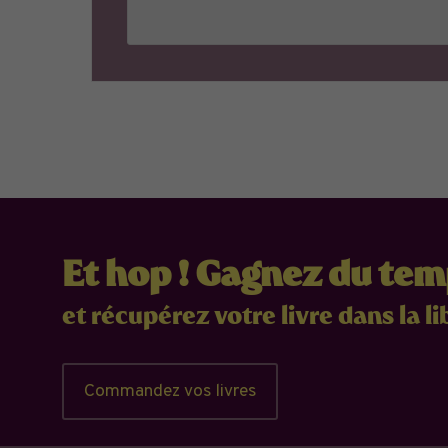
Et hop ! Gagnez du te
et récupérez votre livre dans la li
Commandez vos livres