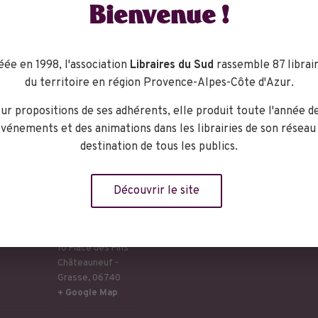
Bienvenue !
al, personnalisé et pertinent !
éée en 1998, l'association
Libraires du Sud
rassemble 87 librair
du territoire en région Provence-Alpes-Côte d'Azur.
ur propositions de ses adhérents, elle produit toute l'année d
vénements et des animations dans les librairies de son réseau
destination de tous les publics.
eu
Découvrir le site
Librairie
Expression
10 Place des Pins
Châteauneuf -
Grasse
,
06740
+ Google Map