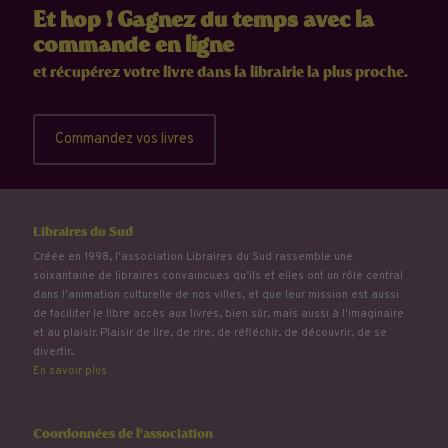
Et hop ! Gagnez du temps avec la
commande en ligne
et récupérez votre livre dans la librairie la plus proche.
Commandez vos livres
Libraires du Sud
Créée en 1998, l'association Libraires du Sud rassemble une
soixantaine de libraires convaincu.e.s qu’ils et elles ont un rôle central
dans l'animation culturelle de nos villes, et que leur mission est aussi
de faciliter le libre accès aux livres, bien sûr, mais aussi à l'imaginaire
et au plaisir. Plaisir de lire, de rire, de réfléchir, de découvrir, de se
divertir...
En savoir plus
Coordonnées de l'association