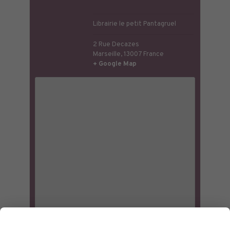
Librairie le petit Pantagruel
2 Rue Decazes
Marseille
,
13007
France
+ Google Map