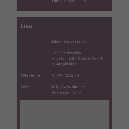
Librairie Expression
Lieu
Librairie Expression
10 Place des Pins
Châteauneuf - Grasse
,
06740
+ Google Map
Téléphone :
04 93 42 52 64
Site :
http://www.librairie-
expression.com/