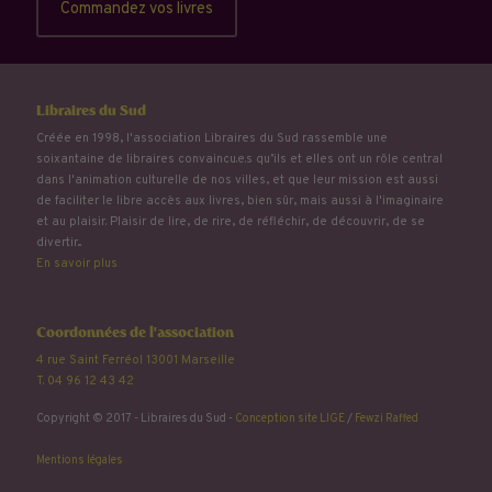
Commandez vos livres
Libraires du Sud
Créée en 1998, l'association Libraires du Sud rassemble une
soixantaine de libraires convaincu.e.s qu’ils et elles ont un rôle central
dans l'animation culturelle de nos villes, et que leur mission est aussi
de faciliter le libre accès aux livres, bien sûr, mais aussi à l'imaginaire
et au plaisir. Plaisir de lire, de rire, de réfléchir, de découvrir, de se
divertir...
En savoir plus
Coordonnées de l'association
4 rue Saint Ferréol 13001 Marseille
T. 04 96 12 43 42
Copyright © 2017 - Libraires du Sud -
Conception site LIGE
/
Fewzi Raffed
Mentions légales