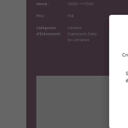
Heure :
15h30 --> 17h30
Prix :
10€
Catégories
Librairie
d’Évènement:
Expression
,
Dans
les Librairies
Télé
Site 
Cr
S
é