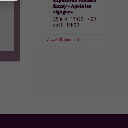
Exposition Vanessa
Kuzay – Après les
cigognes
25 juin - 17h30
-->
29
août - 19h00
View All Évènements