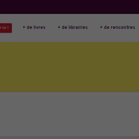
+ de livres
+ de librairies
+ de rencontres
 ici !