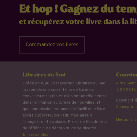
Et hop ! Gagnez du te
et récupérez votre livre dans la li
Commandez vos livres
Libraires du Sud
Coordon
Créée en 1998, l'association Libraires du Sud
4 rue Saint
rassemble une soixantaine de libraires
T. 04 96 12
convaincu.e.s qu’ils et elles ont un rôle central
Copyright ©
dans l'animation culturelle de nos villes, et
Conception 
que leur mission est aussi de faciliter le libre
accès aux livres, bien sûr, mais aussi à
Mentions lé
l'imaginaire et au plaisir. Plaisir de lire, de rire,
de réfléchir, de découvrir, de se divertir...
En savoir plus