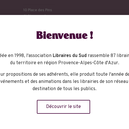
10 Place des Pins
Châteauneuf -
Grasse
,
06740
+ Google Map
Bienvenue !
phone :
04 93 42 52 64
:
http://www.librairie-
éée en 1998, l'association
Libraires du Sud
rassemble 87 librair
expression.com/
du territoire en région Provence-Alpes-Côte d'Azur.
ur propositions de ses adhérents, elle produit toute l'année d
vénements et des animations dans les librairies de son réseau
destination de tous les publics.
Découvrir le site