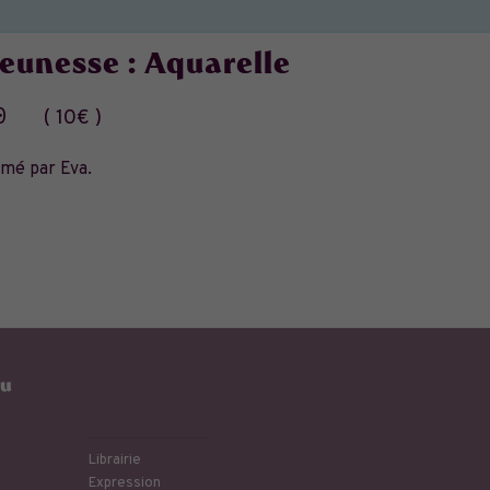
 jeunesse : Aquarelle
0
10€
mé par Eva.
eu
Librairie
Expression