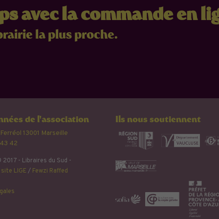
mps avec la commande en li
brairie la plus proche.
nées de l'association
Ils nous soutiennent
 Ferréol 13001 Marseille
 43 42
 2017 - Libraires du Sud -
site LIGE
/
Fewzi Raffed
gales