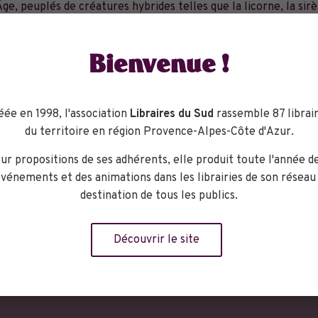
e, peuplés de créatures hybrides telles que la licorne, la sirè
tre tour à mélanger des espèces animales, pour faire naître de c
bables et aux noms étranges.
Bienvenue !
 plumes, à cornes ou à écailles, nous donnerons vie ensemble à
une âme d’enfant…
éée en 1998, l'association
Libraires du Sud
rassemble 87 librair
du territoire en région Provence-Alpes-Côte d'Azur.
9.61.65
ur propositions de ses adhérents, elle produit toute l'année d
ces ou par chèque, carnets de tickets, prix dégressifs.
vénements et des animations dans les librairies de son réseau
destination de tous les publics.
Découvrir le site
ganisateur