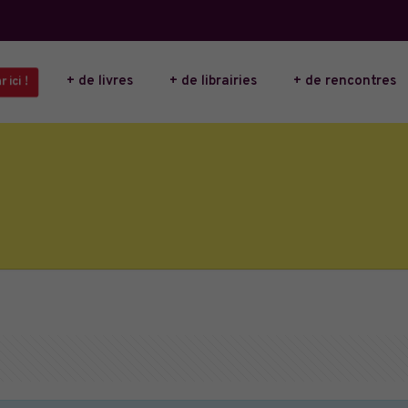
+ de livres
+ de librairies
+ de rencontres
ici !