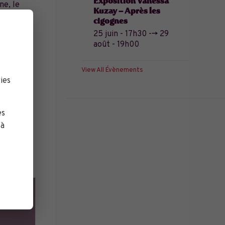
Exposition Vanessa
ne, le
Kuzay – Après les
es
cigognes
25 juin - 17h30
-->
29
août - 19h00
 un zoo
View All Évènements
ies
es
 à