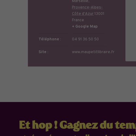
Marseille
,
Provence-Alpes-
Côte d'Azur
13001
France
+ Google Map
Téléphone :
04 91 36 50 50
Site :
www.maupetitlibraire.fr
Et hop ! Gagnez du te