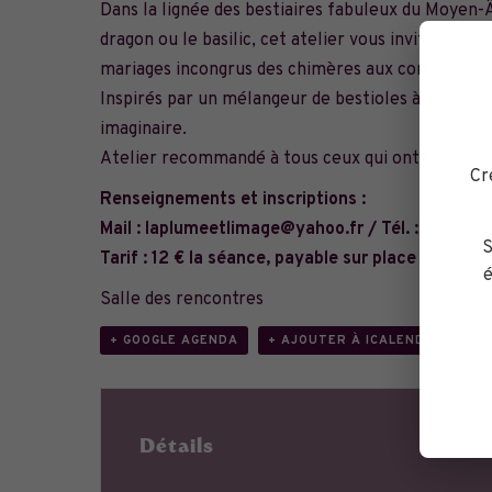
Dans la lignée des bestiaires fabuleux du Moyen-Âg
dragon ou le basilic, cet atelier vous invite à vo
mariages incongrus des chimères aux corps impro
Inspirés par un mélangeur de bestioles à poils, à
imaginaire.
Atelier recommandé à tous ceux qui ont gardé 
Cr
Renseignements et inscriptions :
Mail :
laplumeetlimage@yahoo.fr
/ Tél. : 06.60.7
S
Tarif : 12 € la séance, payable sur place en espè
é
Salle des rencontres
+ GOOGLE AGENDA
+ AJOUTER À ICALENDAR
Détails
Or