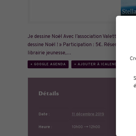
Je dessine Noël Avec l’association Valettoise STE
dessine Noël ! » Participation : 5€. Réservation o
librairie jeunesse,…
Cr
+ GOOGLE AGENDA
+ AJOUTER À ICALENDAR
S
é
Détails
Li
Date :
11 décembre 2019
Heure :
10h00 --> 12h00