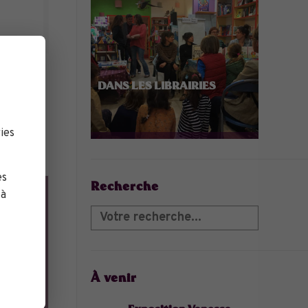
: « Je
DANS LES LIBRAIRIES
otre
ies
es
Recherche
 à
À venir