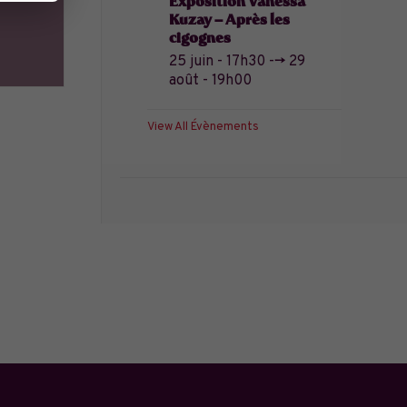
Exposition Vanessa
Kuzay – Après les
cigognes
25 juin - 17h30
-->
29
août - 19h00
View All Évènements