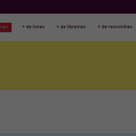
+ de livres
+ de librairies
+ de rencontres
 ici !