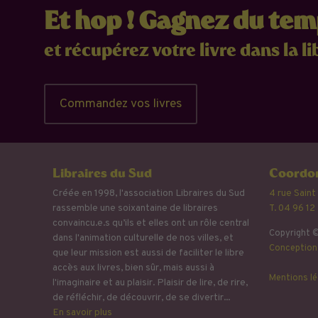
Et hop ! Gagnez du te
et récupérez votre livre dans la li
Commandez vos livres
Libraires du Sud
Coordon
Créée en 1998, l'association Libraires du Sud
4 rue Saint
rassemble une soixantaine de libraires
T. 04 96 12
convaincu.e.s qu’ils et elles ont un rôle central
Copyright ©
dans l'animation culturelle de nos villes, et
Conception 
que leur mission est aussi de faciliter le libre
accès aux livres, bien sûr, mais aussi à
Mentions lé
l'imaginaire et au plaisir. Plaisir de lire, de rire,
de réfléchir, de découvrir, de se divertir...
En savoir plus