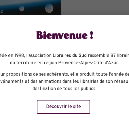
Bienvenue !
LLAE, participez à un atelier dessin sur la thématique de Noël 
bligatoire : Places limitées, sur inscription directement dans v
éée en 1998, l'association
Libraires du Sud
rassemble 87 librair
du territoire en région Provence-Alpes-Côte d'Azur.
ur propositions de ses adhérents, elle produit toute l'année d
vénements et des animations dans les librairies de son réseau
eu
destination de tous les publics.
Découvrir le site
librairie
Charlemagne La
Valette