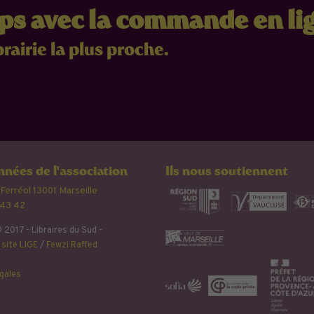
mps avec la commande en li
brairie la plus proche.
nées de l'association
Ils nous soutiennent
 Ferréol 13001 Marseille
 43 42
 2017 - Libraires du Sud -
site LIGE
/
Fewzi Raffed
gales