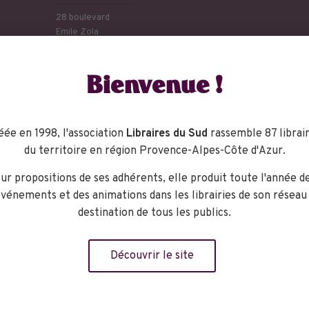
28 boulevard
Emile Zola
Cavaillon
,
84300
+ Google Map
Bienvenue !
phone :
04.90.72.12.19
éée en 1998, l'association
Libraires du Sud
rassemble 87 librair
du territoire en région Provence-Alpes-Côte d'Azur.
ur propositions de ses adhérents, elle produit toute l'année d
vénements et des animations dans les librairies de son réseau
destination de tous les publics.
Découvrir le site