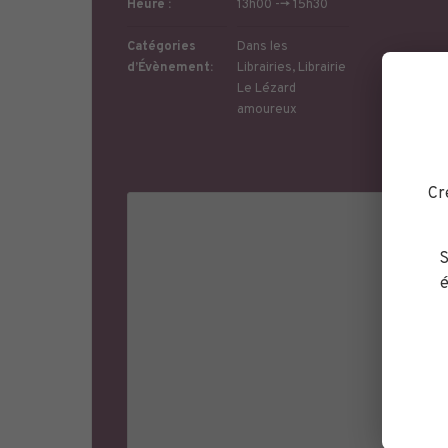
Heure :
13h00 --> 15h30
Catégories
Dans les
d’Évènement:
Librairies
,
Librairie
Le Lézard
amoureux
Télé
Cr
S
é