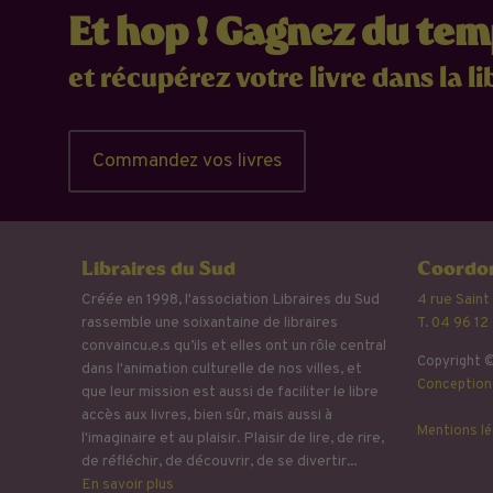
Et hop ! Gagnez du te
et récupérez votre livre dans la li
Commandez vos livres
Libraires du Sud
Coordon
Créée en 1998, l'association Libraires du Sud
4 rue Saint
rassemble une soixantaine de libraires
T. 04 96 12
convaincu.e.s qu’ils et elles ont un rôle central
Copyright ©
dans l'animation culturelle de nos villes, et
Conception 
que leur mission est aussi de faciliter le libre
accès aux livres, bien sûr, mais aussi à
Mentions lé
l'imaginaire et au plaisir. Plaisir de lire, de rire,
de réfléchir, de découvrir, de se divertir...
En savoir plus