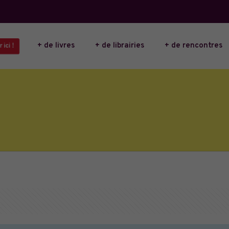
+ de livres
+ de librairies
+ de rencontres
ici !