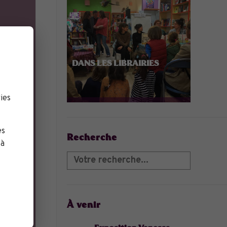
DANS LES LIBRAIRIES
ies
es
Recherche
 à
À venir