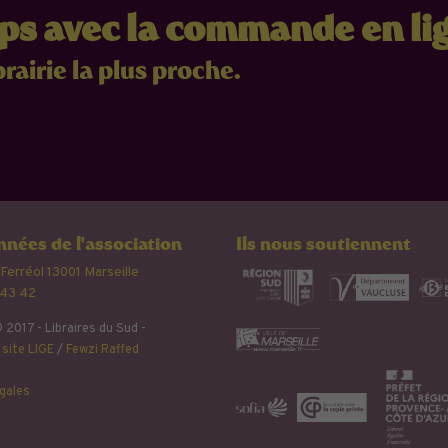
mps avec la commande en li
brairie la plus proche.
nées de l'association
Ils nous soutiennent
 Ferréol 13001 Marseille
 43 42
 2017 - Libraires du Sud -
site LIGE
/
Fewzi Raffed
gales