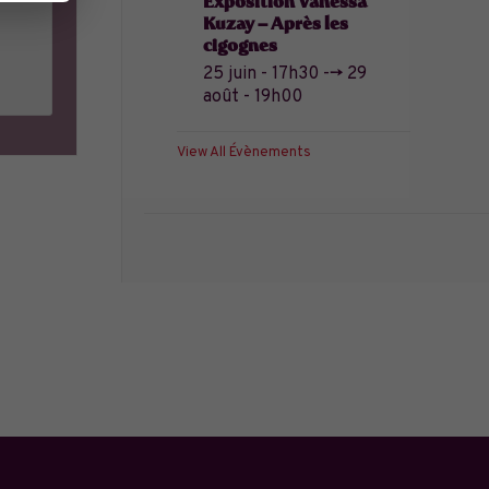
Exposition Vanessa
Kuzay – Après les
cigognes
25 juin - 17h30
-->
29
août - 19h00
View All Évènements