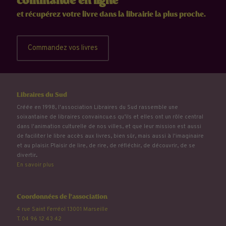
commande en ligne
et récupérez votre livre dans la librairie la plus proche.
Commandez vos livres
Libraires du Sud
Créée en 1998, l'association Libraires du Sud rassemble une
soixantaine de libraires convaincu.e.s qu’ils et elles ont un rôle central
dans l'animation culturelle de nos villes, et que leur mission est aussi
de faciliter le libre accès aux livres, bien sûr, mais aussi à l'imaginaire
et au plaisir. Plaisir de lire, de rire, de réfléchir, de découvrir, de se
divertir...
En savoir plus
Coordonnées de l'association
4 rue Saint Ferréol 13001 Marseille
T. 04 96 12 43 42