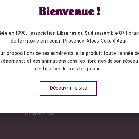
 par une jeunesse algéroise sous les balles. À partir du « plan O
Bienvenue !
1931, se déploie une traversée de l’histoire de l’Algérie con
rt d’utopie.
éée en 1998, l'association
Libraires du Sud
rassemble 87 librair
du territoire en région Provence-Alpes-Côte d'Azur.
ites et guerres de libération.
ur propositions de ses adhérents, elle produit toute l'année d
vénements et des animations dans les librairies de son réseau
destination de tous les publics.
Découvrir le site
ganisateur
Libraires du Sud