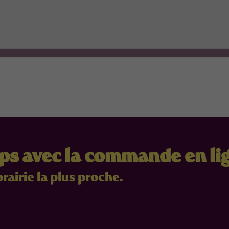
mps avec la commande en li
brairie la plus proche.