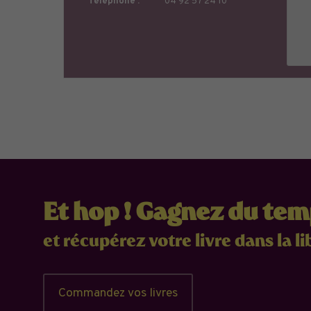
Téléphone :
04 92 57 24 10
Et hop ! Gagnez du te
et récupérez votre livre dans la li
Commandez vos livres