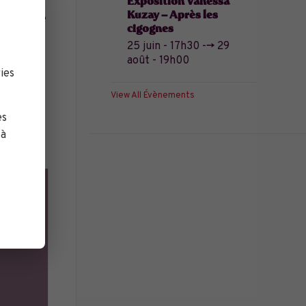
bus », un
Exposition Vanessa
Kuzay – Après les
temporaine
cigognes
25 juin - 17h30
-->
29
août - 19h00
ies
View All Évènements
es
 à