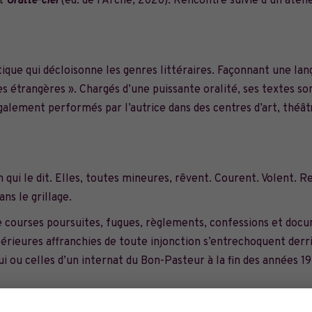
et
Gratte-ciel
(éd. de
l’Arche
, 2020). Rencontre suivie d’un ateli
ique qui décloisonne les genres littéraires. Façonnant une la
ses étrangères ». Chargés d’une puissante oralité, ses textes s
alement performés par l’autrice dans des centres d’art, théât
n qui le dit. Elles, toutes mineures, rêvent. Courent. Volent. 
ans le grillage.
 courses poursuites, fugues, règlements, confessions et doc
térieures affranchies de toute injonction s’entrechoquent derr
i ou celles d’un internat du Bon-Pasteur à la fin des années 1