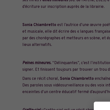
ses livres
Peines mineures
(éd. de
l’Arche
, 2023) 
d’écriture sur inscription auprès de la librairie.
Sonia Chiambretto
est l’autrice d’une œuvre poét
et musicale, elle dit écrire des « langues françai
par des chorégraphes et metteurs en scène, et ég
lieux alternatifs.
Peines mineures.
“Délinquantes”, c’est l’institutio
signer. Et finissent toujours par trouver un trou d
Dans ce récit choral,
Sonia Chiambretto
enchaîne
Des paroles sous vidéosurveillance ou des voix in
enceintes d’un centre éducatif fermé d’aujourd’hu