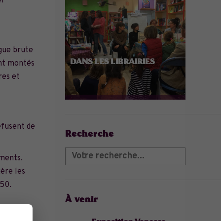
er
ngue brute
DANS LES LIBRAIRIES
ont montés
res et
Refusent de
Recherche
uments.
ière les
950.
À venir