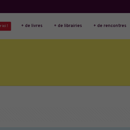
+ de livres
+ de librairies
+ de rencontres
 ici !