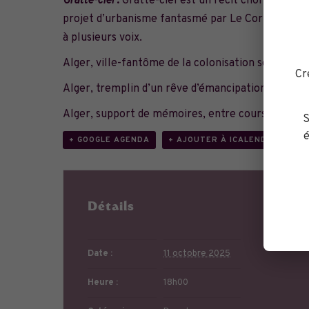
Gratte-ciel
:
Gratte-ciel est un récit choral, porté
projet d’urbanisme fantasmé par Le Corbusier dès 
à plusieurs voix.
Alger, ville-fantôme de la colonisation sous couve
Cr
Alger, tremplin d’un rêve d’émancipation.
Alger, support de mémoires, entre courses-poursu
S
é
+ GOOGLE AGENDA
+ AJOUTER À ICALENDAR
Détails
Or
Date :
11 octobre 2025
Heure :
18h00