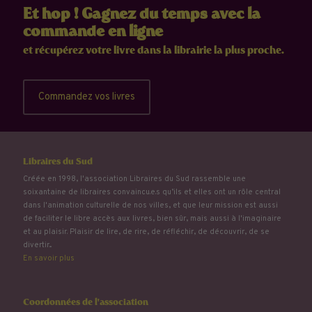
Et hop ! Gagnez du temps avec la
commande en ligne
et récupérez votre livre dans la librairie la plus proche.
Commandez vos livres
Libraires du Sud
Créée en 1998, l'association Libraires du Sud rassemble une
soixantaine de libraires convaincu.e.s qu’ils et elles ont un rôle central
dans l'animation culturelle de nos villes, et que leur mission est aussi
de faciliter le libre accès aux livres, bien sûr, mais aussi à l'imaginaire
et au plaisir. Plaisir de lire, de rire, de réfléchir, de découvrir, de se
divertir...
En savoir plus
Coordonnées de l'association