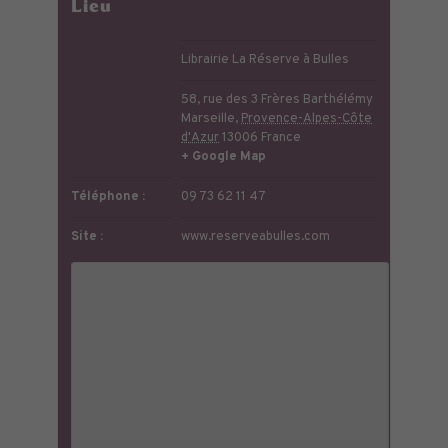
Lieu
Librairie La Réserve à Bulles
58, rue des 3 Frères Barthélémy
Marseille
,
Provence-Alpes-Côte
d'Azur
13006
France
+ Google Map
Téléphone :
09 73 62 11 47
Site :
www.reserveabulles.com