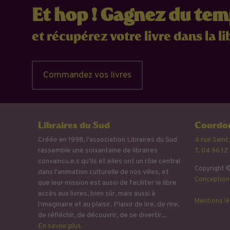
Et hop ! Gagnez du te
et récupérez votre livre dans la li
Commandez vos livres
Libraires du Sud
Coordon
Créée en 1998, l'association Libraires du Sud
4 rue Saint
rassemble une soixantaine de libraires
T. 04 96 12
convaincu.e.s qu’ils et elles ont un rôle central
Copyright ©
dans l'animation culturelle de nos villes, et
Conception 
que leur mission est aussi de faciliter le libre
accès aux livres, bien sûr, mais aussi à
Mentions lé
l'imaginaire et au plaisir. Plaisir de lire, de rire,
de réfléchir, de découvrir, de se divertir...
En savoir plus