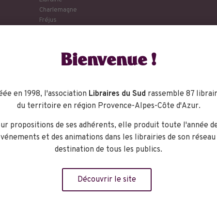
Librairie
Charlemagne
Fréjus
211, avenue Jean
Jaurès
Bienvenue !
Fréjus
,
83600
+ Google Map
phone :
04.94.17.07.97
éée en 1998, l'association
Libraires du Sud
rassemble 87 librair
du territoire en région Provence-Alpes-Côte d'Azur.
ur propositions de ses adhérents, elle produit toute l'année d
vénements et des animations dans les librairies de son réseau
destination de tous les publics.
Découvrir le site