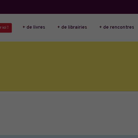
+ de livres
+ de librairies
+ de rencontres
 ici !