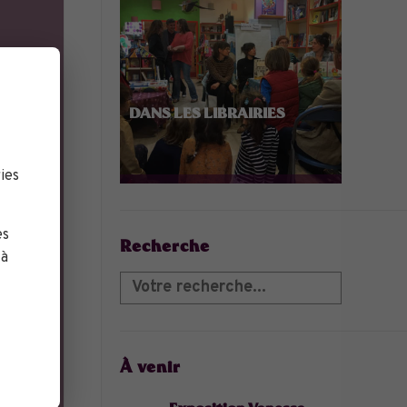
DANS LES LIBRAIRIES
ies
es
Recherche
 à
À venir