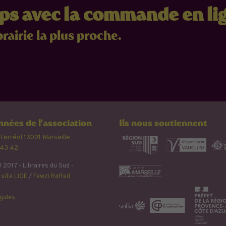
mps avec la commande en li
brairie la plus proche.
nées de l'association
Ils nous soutiennent
 Ferréol 13001 Marseille
 43 42
 2017 - Libraires du Sud -
site LIGE
/
Fewzi Raffed
gales