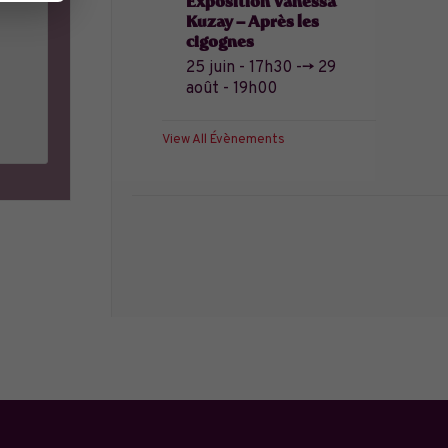
Exposition Vanessa
Kuzay – Après les
cigognes
25 juin - 17h30
-->
29
août - 19h00
View All Évènements