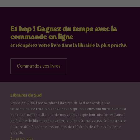
Et hop ! Gagnez du temps avec la
commande en ligne
et récupérez votre livre dans la librairie la plus proche.
Commandez vos livres
Libraires du Sud
Créée en 1998, l'association Libraires du Sud rassemble une
soixantaine de libraires convaincu.e.s qu’ils et elles ont un rôle central
dans l'animation culturelle de nos villes, et que leur mission est aussi
de faciliter le libre accès aux livres, bien sûr, mais aussi à l'imaginaire
et au plaisir. Plaisir de lire, de rire, de réfléchir, de découvrir, de se
divertir...
En savoir plus