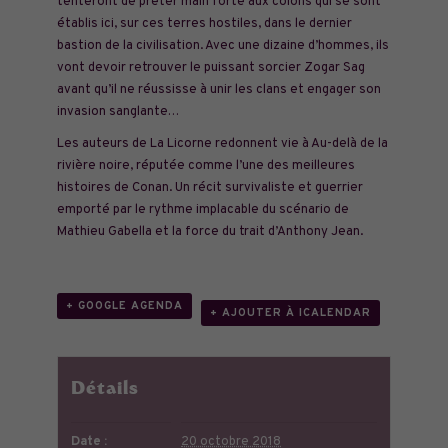
tenteront de prêter main forte aux colons qui se sont
établis ici, sur ces terres hostiles, dans le dernier
bastion de la civilisation. Avec une dizaine d’hommes, ils
vont devoir retrouver le puissant sorcier Zogar Sag
avant qu’il ne réussisse à unir les clans et engager son
invasion sanglante…
Les auteurs de La Licorne redonnent vie à Au-delà de la
rivière noire, réputée comme l’une des meilleures
histoires de Conan. Un récit survivaliste et guerrier
emporté par le rythme implacable du scénario de
Mathieu Gabella et la force du trait d’Anthony Jean.
+ GOOGLE AGENDA
+ AJOUTER À ICALENDAR
Détails
Date :
20 octobre 2018