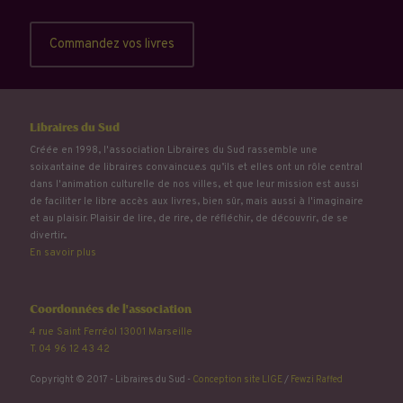
Commandez vos livres
Libraires du Sud
Créée en 1998, l'association Libraires du Sud rassemble une
soixantaine de libraires convaincu.e.s qu’ils et elles ont un rôle central
dans l'animation culturelle de nos villes, et que leur mission est aussi
de faciliter le libre accès aux livres, bien sûr, mais aussi à l'imaginaire
et au plaisir. Plaisir de lire, de rire, de réfléchir, de découvrir, de se
divertir...
En savoir plus
Coordonnées de l'association
4 rue Saint Ferréol 13001 Marseille
T. 04 96 12 43 42
Copyright © 2017 - Libraires du Sud -
Conception site LIGE
/
Fewzi Raffed