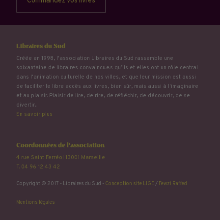
Commandez vos livres
Libraires du Sud
Créée en 1998, l'association Libraires du Sud rassemble une
soixantaine de libraires convaincu.e.s qu’ils et elles ont un rôle central
dans l'animation culturelle de nos villes, et que leur mission est aussi
de faciliter le libre accès aux livres, bien sûr, mais aussi à l'imaginaire
et au plaisir. Plaisir de lire, de rire, de réfléchir, de découvrir, de se
divertir...
En savoir plus
Coordonnées de l'association
4 rue Saint Ferréol 13001 Marseille
T. 04 96 12 43 42
Copyright © 2017 - Libraires du Sud -
Conception site LIGE
/
Fewzi Raffed
Mentions légales