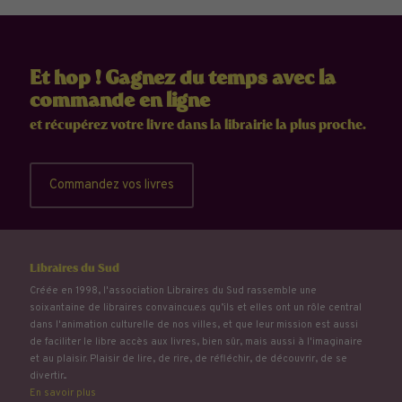
Et hop ! Gagnez du temps avec la
commande en ligne
et récupérez votre livre dans la librairie la plus proche.
Commandez vos livres
Libraires du Sud
Créée en 1998, l'association Libraires du Sud rassemble une
soixantaine de libraires convaincu.e.s qu’ils et elles ont un rôle central
dans l'animation culturelle de nos villes, et que leur mission est aussi
de faciliter le libre accès aux livres, bien sûr, mais aussi à l'imaginaire
et au plaisir. Plaisir de lire, de rire, de réfléchir, de découvrir, de se
divertir...
En savoir plus