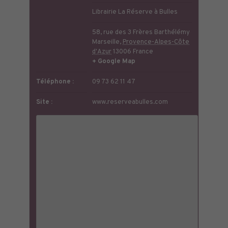
Librairie La Réserve à Bulles
58, rue des 3 Frères Barthélémy
Marseille
,
Provence-Alpes-Côte
d'Azur
13006
France
+ Google Map
Téléphone :
09 73 62 11 47
Site :
www.reserveabulles.com