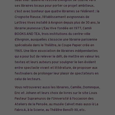
Jean Vilar. Quand le Festival d’Avignon se tourne vers
ses libraires locaux pour porter ce projet ambitieux,
c’est avec bonheur que quatre librairies se fédèrent : la
Crognote Rieuse, l’établissement avignonnais de
Lettres Vives installé à Avignon depuis plus de 30 ans, la
librairie jeunesse L’Eau Vive fondée en 1977, Camili
BOOKS AND TEA, trois institutions du centre-ville
d’Avignon, auxquelles s’associe une librairie parisienne
spécialisée dans le Théâtre, le Coupe Papier crée en
1965. Une libre association de librairies indépendantes
qui a pour but de relever le défi, de mettre en valeur les
textes et leurs auteurs pour souligner le lien évident
entre spectacle vivant et littérature, de proposer aux
festivaliers de prolonger leur plaisir de spectateurs en
celui de lecteurs.
Vous retrouverez aussi les libraires, Camille, Dominique,
Eric et Johann et leurs choix de livres sur le site Louis
Pasteur Supramuros de l’Université à l’occasion des
Ateliers de la Pensée, au musée Calvet mais aussi à La
FabricA, à la Scierie, au Théâtre Benoît-XII, etc.