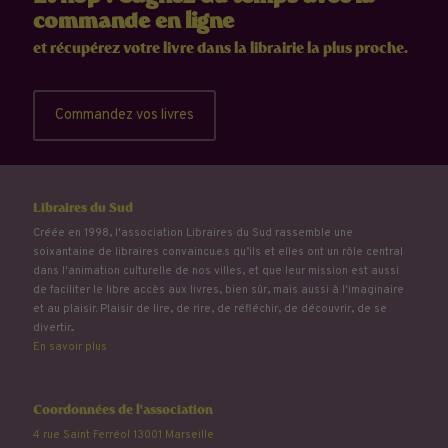
commande en ligne
et récupérez votre livre dans la librairie la plus proche.
Commandez vos livres
Libraires du Sud
Créée en 1998, l'association Libraires du Sud rassemble une
soixantaine de libraires convaincu.e.s qu’ils et elles ont un rôle central
dans l'animation culturelle de nos villes, et que leur mission est aussi
de faciliter le libre accès aux livres, bien sûr, mais aussi à l'imaginaire
et au plaisir. Plaisir de lire, de rire, de réfléchir, de découvrir, de se
divertir...
En savoir plus
Coordonnées de l'association
4 rue Saint Ferréol 13001 Marseille