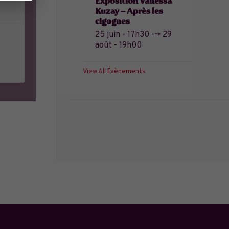
Exposition Vanessa
Kuzay – Après les
cigognes
25 juin - 17h30
-->
29
août - 19h00
View All Évènements