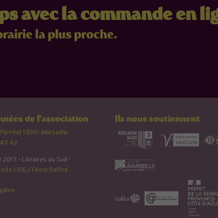
mps avec la commande en li
brairie la plus proche.
nées de l'association
Ils nous soutiennent
 Ferréol 13001 Marseille
 43 42
 2017 - Libraires du Sud -
site LIGE
/
Fewzi Raffed
gales