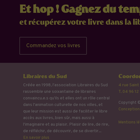
Et hop ! Gagnez du te
et récupérez votre livre dans la li
Commandez vos livres
Libraires du Sud
Coordon
Créée en 1998, l'association Libraires du Sud
4 rue Saint
rassemble une soixantaine de libraires
T. 04 96 12
convaincu.e.s qu’ils et elles ont un rôle central
Copyright ©
dans l'animation culturelle de nos villes, et
Conception 
que leur mission est aussi de faciliter le libre
accès aux livres, bien sûr, mais aussi à
Mentions lé
l'imaginaire et au plaisir. Plaisir de lire, de rire,
de réfléchir, de découvrir, de se divertir...
En savoir plus