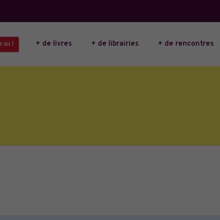
+ de livres
+ de librairies
+ de rencontres
 ici !