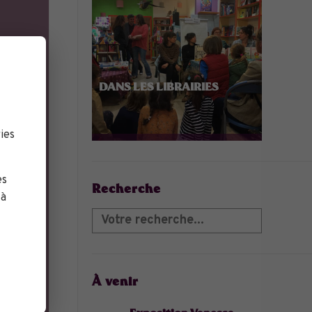
DANS LES LIBRAIRIES
ies
es
Recherche
 à
À venir