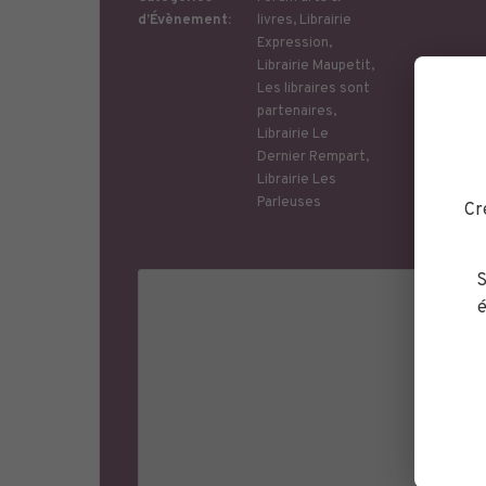
d’Évènement:
livres
,
Librairie
Expression
,
Librairie Maupetit
,
Les libraires sont
partenaires
,
Librairie Le
Dernier Rempart
,
Librairie Les
Parleuses
Cr
S
é