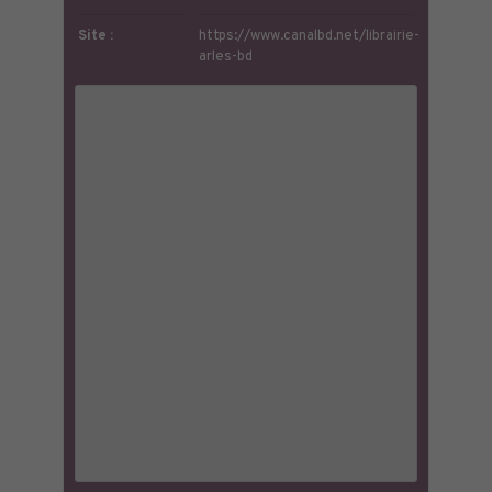
Site :
https://www.canalbd.net/librairie-
arles-bd