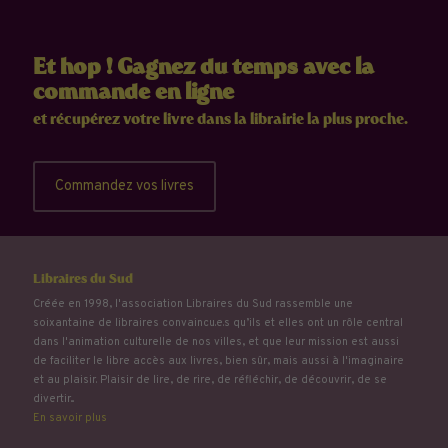
Et hop ! Gagnez du temps avec la
commande en ligne
et récupérez votre livre dans la librairie la plus proche.
Commandez vos livres
Libraires du Sud
Créée en 1998, l'association Libraires du Sud rassemble une
soixantaine de libraires convaincu.e.s qu’ils et elles ont un rôle central
dans l'animation culturelle de nos villes, et que leur mission est aussi
de faciliter le libre accès aux livres, bien sûr, mais aussi à l'imaginaire
et au plaisir. Plaisir de lire, de rire, de réfléchir, de découvrir, de se
divertir...
En savoir plus