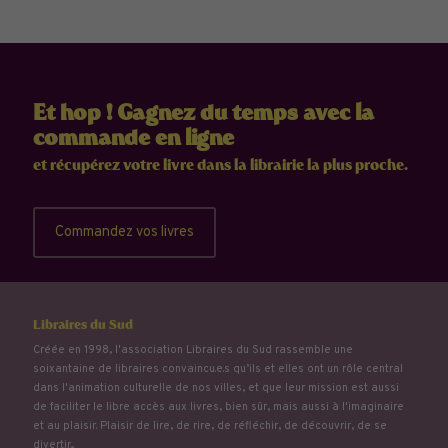
Et hop ! Gagnez du temps avec la
commande en ligne
et récupérez votre livre dans la librairie la plus proche.
Commandez vos livres
Libraires du Sud
Créée en 1998, l'association Libraires du Sud rassemble une
soixantaine de libraires convaincu.e.s qu’ils et elles ont un rôle central
dans l'animation culturelle de nos villes, et que leur mission est aussi
de faciliter le libre accès aux livres, bien sûr, mais aussi à l'imaginaire
et au plaisir. Plaisir de lire, de rire, de réfléchir, de découvrir, de se
divertir...