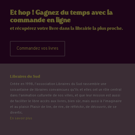
Et hop ! Gagnez du temps avec la
commande en ligne
et récupérez votre livre dans la librairie la plus proche.
Commandez vos livres
Libraires du Sud
Créée en 1998, l'association Libraires du Sud rassemble une
soixantaine de libraires convaincu.e.s qu’ils et elles ont un rôle central
dans l'animation culturelle de nos villes, et que leur mission est aussi
de faciliter le libre accès aux livres, bien sûr, mais aussi à l'imaginaire
et au plaisir. Plaisir de lire, de rire, de réfléchir, de découvrir, de se
divertir...
En savoir plus