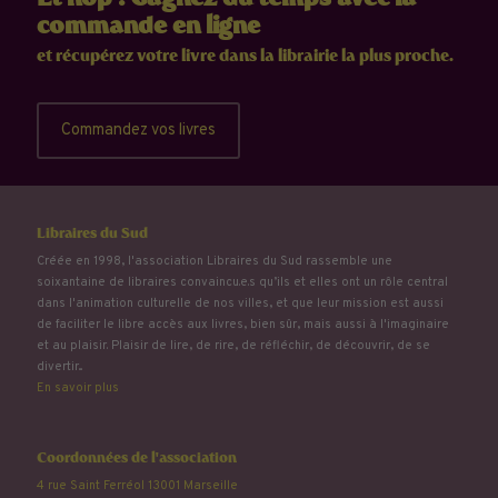
Et hop ! Gagnez du temps avec la
commande en ligne
et récupérez votre livre dans la librairie la plus proche.
Commandez vos livres
Libraires du Sud
Créée en 1998, l'association Libraires du Sud rassemble une
soixantaine de libraires convaincu.e.s qu’ils et elles ont un rôle central
dans l'animation culturelle de nos villes, et que leur mission est aussi
de faciliter le libre accès aux livres, bien sûr, mais aussi à l'imaginaire
et au plaisir. Plaisir de lire, de rire, de réfléchir, de découvrir, de se
divertir...
En savoir plus
Coordonnées de l'association
4 rue Saint Ferréol 13001 Marseille