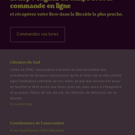
commande en ligne
et récupérez votre livre dans la librairie la plus proche.
Commandez vos livres
Libraires du Sud
Créée en 1998, l'association Libraires du Sud rassemble une
soixantaine de libraires convaincu.e.s qu’ils et elles ont un rôle central
dans l'animation culturelle de nos villes, et que leur mission est aussi
de faciliter le libre accès aux livres, bien sûr, mais aussi à l'imaginaire
et au plaisir. Plaisir de lire, de rire, de réfléchir, de découvrir, de se
divertir...
En savoir plus
Coordonnées de l'association
4 rue Saint Ferréol 13001 Marseille