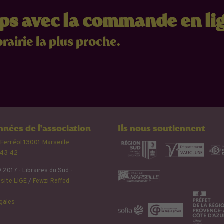
mps avec la commande en li
brairie la plus proche.
nées de l'association
Ils nous soutiennent
 Ferréol 13001 Marseille
 43 42
 2017 - Libraires du Sud -
site LIGE
/
Fewzi Raffed
gales