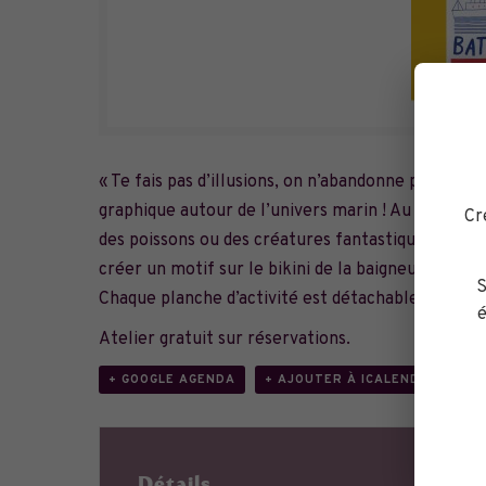
« Te fais pas d’illusions, on n’abandonne pas. Pas 
graphique autour de l’univers marin ! Au fil des pa
Cr
des poissons ou des créatures fantastiques dans le
créer un motif sur le bikini de la baigneuse ou i
S
Chaque planche d’activité est détachable et devie
é
Atelier gratuit sur réservations.
+ GOOGLE AGENDA
+ AJOUTER À ICALENDAR