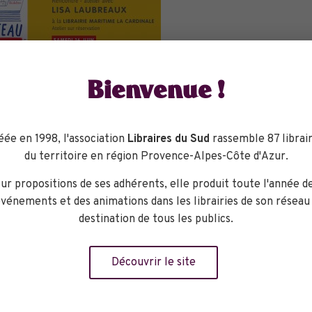
Bienvenue !
dans ce jeu…» Voici une formidable et singulière invitation à l’
ges de ce cahier de dessin géant, les propositions se suivent : 
éée en 1998, l'association
Libraires du Sud
rassemble 87 librair
 filet des pêcheurs, représenter sa famille sur des serviettes 
du territoire en région Provence-Alpes-Côte d'Azur.
maginer des tatouages sur les bras d’un marin…
ur propositions de ses adhérents, elle produit toute l'année d
ns une affiche ! Pour jouer ou encore, à offrir et à envoyer…
vénements et des animations dans les librairies de son réseau
destination de tous les publics.
Découvrir le site