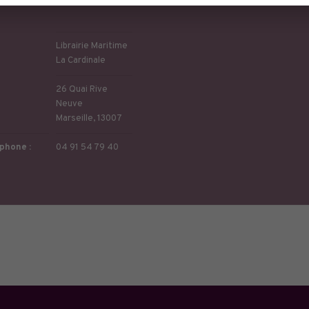
eu
Librairie Maritime
La Cardinale
26 Quai Rive
Neuve
Marseille
,
13007
phone :
04 91 54 79 40