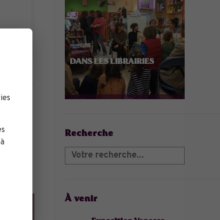
DANS LES LIBRAIRIES
expression
dessiner
ies
de plage,
es
Recherche
 à
À venir