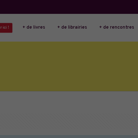
+ de livres
+ de librairies
+ de rencontres
 ici !