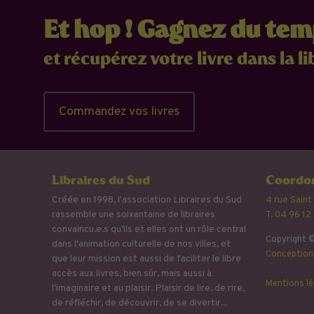
Et hop ! Gagnez du te
et récupérez votre livre dans la li
Commandez vos livres
Libraires du Sud
Coordon
Créée en 1998, l'association Libraires du Sud
4 rue Saint
rassemble une soixantaine de libraires
T. 04 96 12
convaincu.e.s qu’ils et elles ont un rôle central
Copyright ©
dans l'animation culturelle de nos villes, et
Conception 
que leur mission est aussi de faciliter le libre
accès aux livres, bien sûr, mais aussi à
Mentions lé
l'imaginaire et au plaisir. Plaisir de lire, de rire,
de réfléchir, de découvrir, de se divertir...