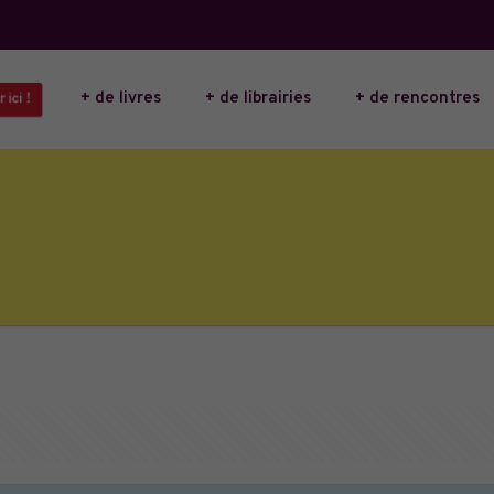
+ de livres
+ de librairies
+ de rencontres
 ici !