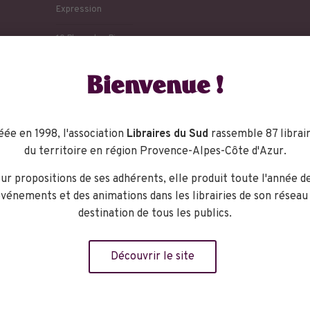
Expression
10 Place des Pins
Châteauneuf -
Grasse
,
06740
Bienvenue !
+ Google Map
phone :
04 93 42 52 64
éée en 1998, l'association
Libraires du Sud
rassemble 87 librair
:
http://www.librairie-
du territoire en région Provence-Alpes-Côte d'Azur.
expression.com/
ur propositions de ses adhérents, elle produit toute l'année d
vénements et des animations dans les librairies de son réseau
destination de tous les publics.
Découvrir le site