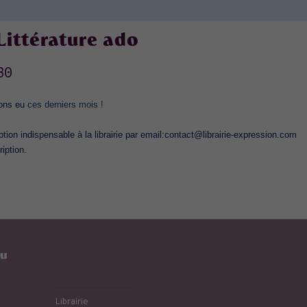
:Littérature ado
30
vons eu
ces derniers mois !
tion indispensable à la librairie par email:
contact@librairie-expression.com
ription
.
eu
Librairie