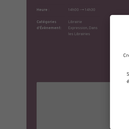
Heure :
14h00 --> 14h30
Catégories
Librairie
d’Évènement:
Expression
,
Dans
les Librairies
Télé
Cr
Site 
S
é