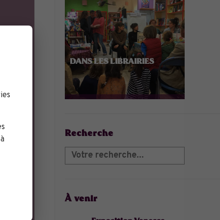
DANS LES LIBRAIRIES
ies
es
Recherche
 à
À venir