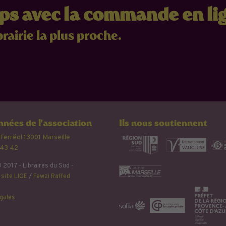
mps avec la commande en li
brairie la plus proche.
nées de l'association
Ils nous soutiennent
 Ferréol 13001 Marseille
 43 42
 2017 - Libraires du Sud -
site LIGE
/
Fewzi Raffed
gales