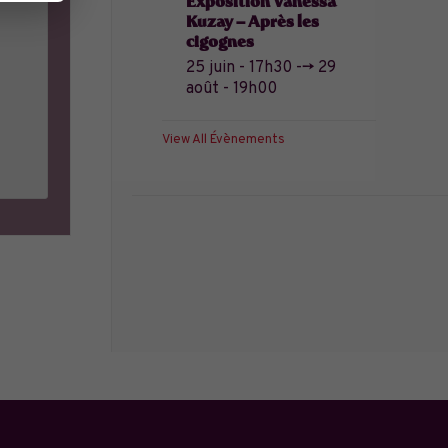
Exposition Vanessa
Kuzay – Après les
cigognes
25 juin - 17h30
-->
29
août - 19h00
View All Évènements