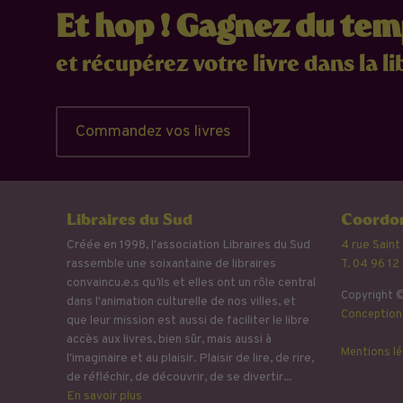
Et hop ! Gagnez du te
et récupérez votre livre dans la li
Commandez vos livres
Libraires du Sud
Coordon
Créée en 1998, l'association Libraires du Sud
4 rue Saint
rassemble une soixantaine de libraires
T. 04 96 12
convaincu.e.s qu’ils et elles ont un rôle central
Copyright ©
dans l'animation culturelle de nos villes, et
Conception 
que leur mission est aussi de faciliter le libre
accès aux livres, bien sûr, mais aussi à
Mentions lé
l'imaginaire et au plaisir. Plaisir de lire, de rire,
de réfléchir, de découvrir, de se divertir...
En savoir plus